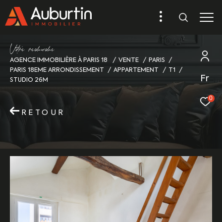
V
o
r
e
r
e
c
e
c
e
AGENCE IMMOBILIÈRE À PARIS 18
VENTE
PARIS
PARIS 18EME ARRONDISSEMENT
APPARTEMENT
T1
Fr
STUDIO 26M
0
RETOUR