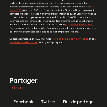
portabilité de vos données. Vous pouvez retirer votre consentement à tout
moment en contactant directement l’Agence / Le Réseau. Consultez le site
http
s://cnil.fr/fr
pour plus d’informations sur vos droits. Si vous estimez, après avoir
contacté l'Agence / le Réseau, que vos droits « Informatique et Libertés » ne sont
pas respectés, vous pouvez adresser une réclamation à la CNIL. Nous vous
informons de l’existence de la liste d'opposition au démarchage téléphonique «
Bloctel », sur laquelle vous pouvez vous inscrire ici :
https://www.bloctel.gouv.fr
.
Dans le cadre de la protection des Données personnelles, nous vous invitons à ne
pas inscrire de Données sensibles dans le champ de saisie libre.
Ce site est protégé par reCAPTCHA, les
Politiques de Confidentialité
et es
C
onditions d'utilisation
de Google s'appliquent.
partager
le bien
Facebook
Twitter
Plus de partage