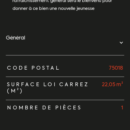
rafraîchissement général sera le bienvenu pour
donner à ce bien une nouvelle jeunesse
général
TRAD_ZEPHYR_Caracteristique
TRAD_ZEPHYR_Valeurs
CODE POSTAL
75018
SURFACE LOI CARREZ
22,05 m²
(M²)
NOMBRE DE PIÈCES
1