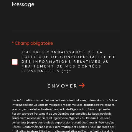
Message
*
* Champ obligatoire
J'AI PRIS CONNAISSANCE DE LA
POLITIQUE DE CONFIDENTIALITÉ ET
DES INFORMATIONS RELATIVES AU
TRAITEMENT DE MES DONNÉES
PERSONNELLES (*)*
ENVOYER
Les informations recueillies sur ce formulaire sont enregistrées dans un fichier
informatisé par La Boite Immo agissant comme Sous-traitant du traitement
pour la gestion de la clientèle/prospects de l'Agence / du Réseau qui reste
Responsable du Traitement de vos Données personnelles. La base légale du
traitement repose sur l'intérêt légitime de l'Agence / du Réseau. Elles sont
conservées jusqu'à demande de suppression et sont destinées à l'Agence / au
Réseau. Conformément à la loi « informatique et libertés », vous disposez des
droits d’accès, de rectification, d’effacement, d’opposition, de limitation et de