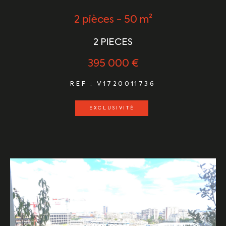
2 pièces - 50 m²
2 PIECES
395 000 €
REF : V1720011736
EXCLUSIVITÉ