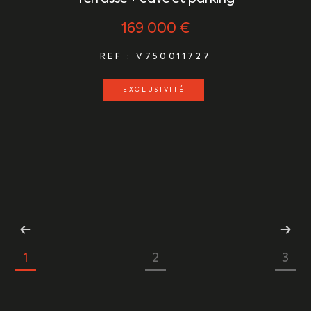
169 000 €
REF : V750011727
EXCLUSIVITÉ
1
2
3