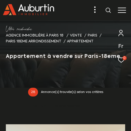
V
o
r
e
r
e
c
e
c
e
AGENCE IMMOBILIÈRE À PARIS 18
VENTE
PARIS
PARIS 18EME ARRONDISSEMENT
APPARTEMENT
Fr
Appartement à vendre sur Paris-18eme
0
28
Annonce(s) trouvée(s) selon vos critères
Trier par
Les plus récentes