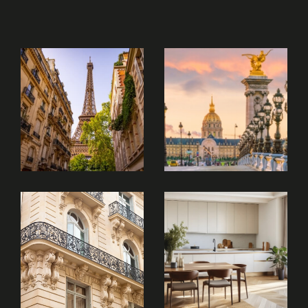
Nos services immobiliers
Achat immobilier
L’achat d’un bien est une étape importante qui
demande une parfaite maîtrise du marché. À
travers nos
annonces immobilières à Paris
18,
nous vous proposons une sélection de biens
variés : appartements de charme, lofts
atypiques, et investissements locatifs.
Le marché immobilier à Paris 18 est dynamique
et attire aussi bien les investisseurs que les
familles en quête d’un cadre de vie agréable.
Grâce à notre accompagnement, vous
bénéficiez d’un conseil avisé pour vendre son