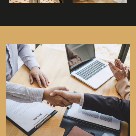
bien à Paris 18 ou concrétiser votre achat
immobilier en toute sérénité. La vente
immobilière de votre propriété à
Paris 18
et
environs nécessite une stratégie adaptée, et
nous sommes là pour la mettre en place.
Location immobilière
Vous cherchez à louer un appartement à Paris
18 ou une maison ? Notre agence vous propose
une large variété de biens locatifs adaptés à
tous les profils . La recherche de location peut
être un défi dans la capitale, c’est pourquoi
nous vous accompagnons à chaque étape de
votre projet de location à Paris 18.
Parcourez nos annonces de location et
découvrez des biens sélectionnés avec soin.