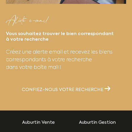
Avec notre expertise, trouver votre logement
idéal devient simple et rapide.
Alerte e-mail
Gestion locative
Vous souhaitez trouver le bien correspondant
à votre recherche
Vous êtes propriétaire et souhaitez louer votre
Créez une alerte email et recevez les biens
bien sans stress ? Notre service de gestion
correspondants à votre recherche
locative prend en charge l’intégralité du
dans votre boîte mail !
processus : mise en location, sélection des
locataires, suivi administratif et entretien du
bien. Grâce à notre savoir-faire, vous
CONFIEZ-NOUS VOTRE RECHERCHE
maximisez la rentabilité de votre
investissement tout en sécurisant vos revenus
locatifs.
Auburtin Vente
Auburtin Gestion
Estimation immobilière