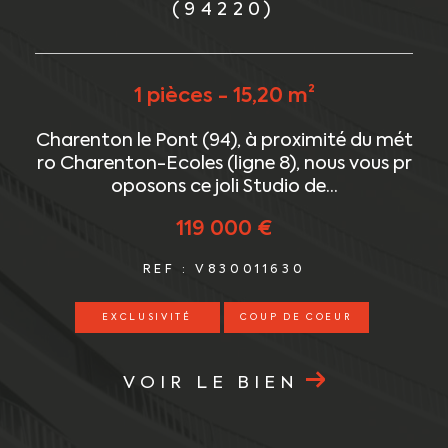
(94220)
1 pièces - 15,20 m²
c
Charenton le Pont (94), à proximité du mét
a
ro Charenton-Ecoles (ligne 8), nous vous pr
oposons ce joli Studio de...
119 000 €
REF : V830011630
EXCLUSIVITÉ
COUP DE COEUR
VOIR LE BIEN