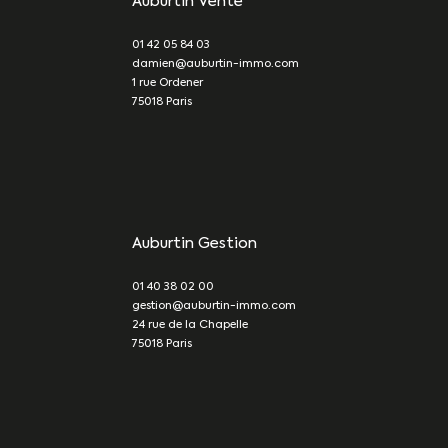
Auburtin Vente
01 42 05 84 03
damien@auburtin-immo.com
1 rue Ordener
75018
Paris
Auburtin Gestion
01 40 38 02 00
gestion@auburtin-immo.com
24 rue de la Chapelle
75018
Paris