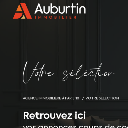
V
o
r
e
s
é
l
é
c
t
i
o
AGENCE IMMOBILIÈRE À PARIS 18
VOTRE SÉLECTION
Retrouvez ici