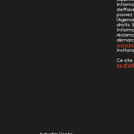
informat
d’effac
pouvez 
l’Agenc
droits. 
Informa
réclama
démarcha
www.blo
invitons
Ce site
ns d'ut