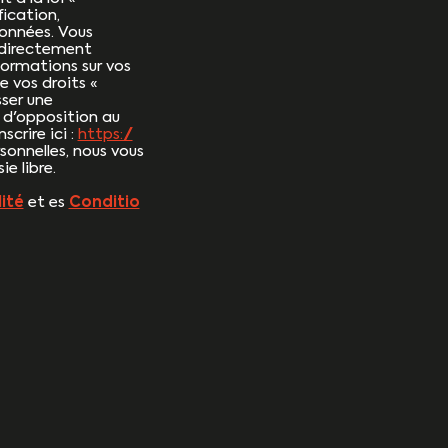
fication,
données. Vous
 directement
formations sur vos
e vos droits «
ser une
e d'opposition au
crire ici :
https://
sonnelles, nous vous
e libre.
ité
et es
Conditio