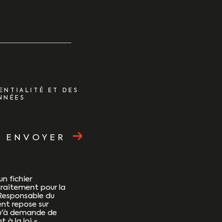
ENTIALITÉ ET DES
NNÉES
ENVOYER
un fichier
raitement pour la
 Responsable du
nt repose sur
squ'à demande de
à la loi «