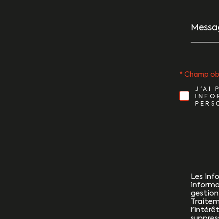
Messag
*
* Champ ob
J'AI
INFO
PERS
Les info
informa
gestion
Traitem
l'intér
suppres