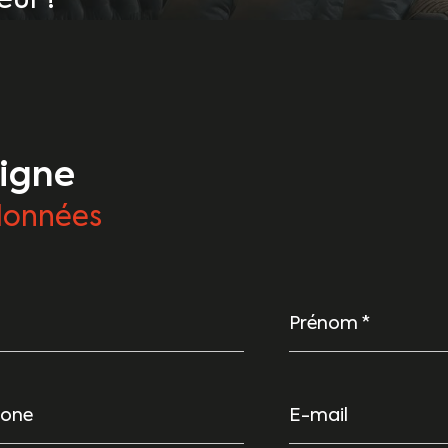
ur !
eigne
données
Prénom
*
one
E-
mail