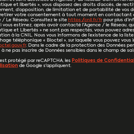
ique et libertés », vous disposez des droits d’accès, de recti
ement, d’opposition, de limitation et de portabilité de vos 
retirer votre consentement à tout moment en contactant
e / Le Réseau. Consultez le site
https://cnil.fr/fr
pour plus d’in
Si vous estimez, après avoir contacté l'Agence / le Réseau, qu
tique et Libertés » ne sont pas respectés, vous pouvez adres
tion à la CNIL. Nous vous informons de l’existence de la list
ge téléphonique « Bloctel », sur laquelle vous pouvez vous ins
ctel.gouv.fr
. Dans le cadre de la protection des Données per
 à ne pas inscrire de Données sensibles dans le champ de saisi
 est protégé par reCAPTCHA, les
Politiques de Confidential
ilisation
de Google s'appliquent.