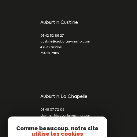
Auburtin Custine
01 42 52 86 27
custine@auburtin-immo.com
4 rue Custine
75018
Paris
Auburtin La Chapelle
01 46 07 72 05
damien@auburtin-immo.com
209 rue du Faubourg St Denis
Comme beaucoup, notre site
75010
Paris
utilise les cookies