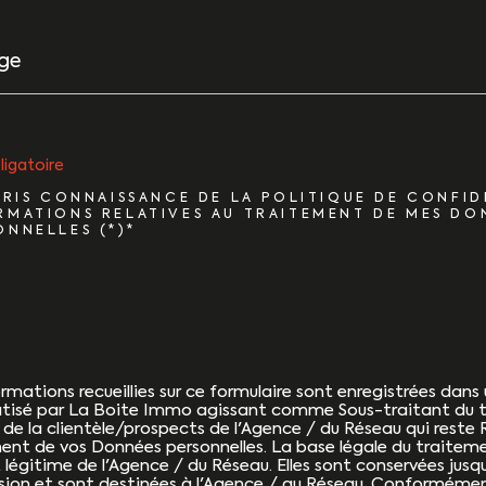
e
ligatoire
 PRIS CONNAISSANCE DE LA POLITIQUE DE CONFID
RMATIONS RELATIVES AU TRAITEMENT DE MES DO
ONNELLES (*)*
rmations recueillies sur ce formulaire sont enregistrées dans 
tisé par La Boite Immo agissant comme Sous-traitant du t
 de la clientèle/prospects de l'Agence / du Réseau qui reste
ent de vos Données personnelles. La base légale du traiteme
êt légitime de l'Agence / du Réseau. Elles sont conservées ju
sion et sont destinées à l'Agence / au Réseau. Conformément 