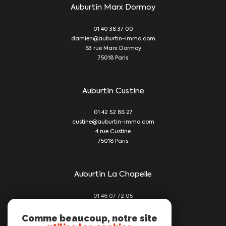
Auburtin Marx Dormoy
01 40 38 37 00
damien@auburtin-immo.com
63 rue Marx Dormoy
75018
Paris
Auburtin Custine
01 42 52 86 27
custine@auburtin-immo.com
4 rue Custine
75018
Paris
Auburtin La Chapelle
01 46 07 72 05
damien@auburtin-immo.com
209 rue du Faubourg St Denis
Comme beaucoup, notre site
75010
Paris