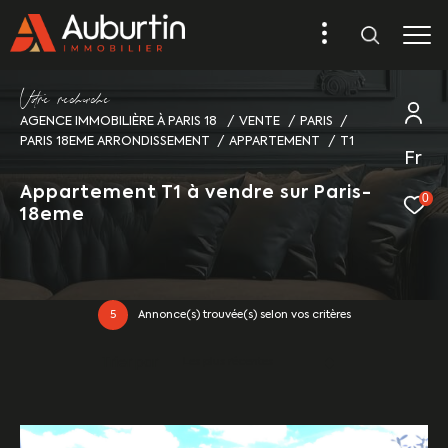
V
o
r
e
r
e
c
e
c
e
AGENCE IMMOBILIÈRE À PARIS 18
VENTE
PARIS
PARIS 18EME ARRONDISSEMENT
APPARTEMENT
T1
Fr
Appartement T1 à vendre sur Paris-
0
18eme
5
Annonce(s) trouvée(s) selon vos critères
Trier par
Les plus récentes