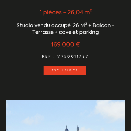
1 pièces - 26,04 m²
Studio vendu occupé. 26 M² + Balcon -
Terrasse + cave et parking
169 000 €
REF : V750011727
EXCLUSIVITÉ