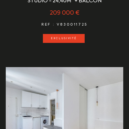
STUDIO - 24,40M² + BALCON
209 000 €
REF : V830011725
EXCLUSIVITÉ