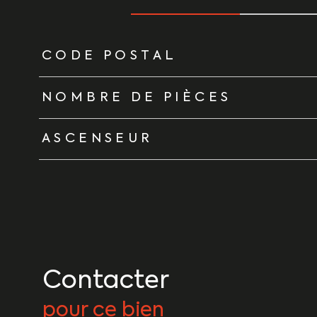
TRAD_ZEPHYR_Caracteristique
TRAD_ZEPHYR_Vale
CODE POSTAL
NOMBRE DE PIÈCES
ASCENSEUR
Contacter
pour ce bien