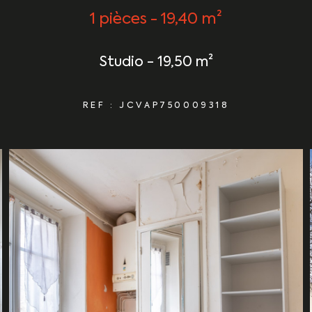
1 pièces - 19,40 m²
Studio - 19,50 m²
REF : JCVAP750009318