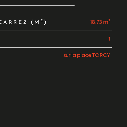
CARREZ (M²)
18,73 m²
1
sur la place TORCY