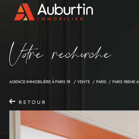
V
o
r
e
r
e
c
e
c
e
AGENCE IMMOBILIÈRE À PARIS 18
VENTE
PARIS
PARIS 18EME
RETOUR