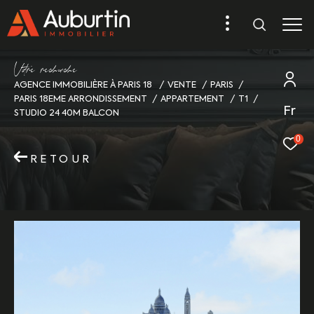
V
o
r
e
r
e
c
e
c
e
AGENCE IMMOBILIÈRE À PARIS 18
VENTE
PARIS
PARIS 18EME ARRONDISSEMENT
APPARTEMENT
T1
Fr
STUDIO 24 40M BALCON
0
RETOUR