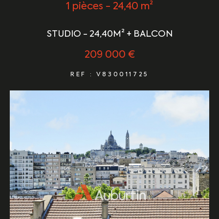
1 pièces - 24,40 m²
STUDIO - 24,40M² + BALCON
209 000 €
REF : V830011725