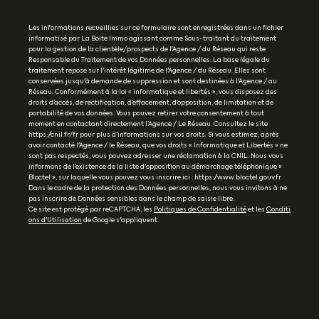
Les informations recueillies sur ce formulaire sont enregistrées dans un fichier
informatisé par La Boite Immo agissant comme Sous-traitant du traitement
pour la gestion de la clientèle/prospects de l'Agence / du Réseau qui reste
Responsable du Traitement de vos Données personnelles. La base légale du
traitement repose sur l'intérêt légitime de l'Agence / du Réseau. Elles sont
conservées jusqu'à demande de suppression et sont destinées à l'Agence / au
Réseau. Conformément à la loi « informatique et libertés », vous disposez des
droits d’accès, de rectification, d’effacement, d’opposition, de limitation et de
portabilité de vos données. Vous pouvez retirer votre consentement à tout
moment en contactant directement l’Agence / Le Réseau. Consultez le site
https://cnil.fr/fr pour plus d’informations sur vos droits. Si vous estimez, après
avoir contacté l'Agence / le Réseau, que vos droits « Informatique et Libertés » ne
sont pas respectés, vous pouvez adresser une réclamation à la CNIL. Nous vous
informons de l’existence de la liste d'opposition au démarchage téléphonique «
Bloctel », sur laquelle vous pouvez vous inscrire ici : https://www.bloctel.gouv.fr
Dans le cadre de la protection des Données personnelles, nous vous invitons à ne
pas inscrire de Données sensibles dans le champ de saisie libre.
Ce site est protégé par reCAPTCHA, les
Politiques de Confidentialité
et les
Conditi
ons d'Utilisation
de Google s'appliquent.