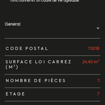
fonctionnel et un cadre de vie agréable.
général
TRAD_ZEPHYR_Caracteristique
TRAD_ZEPHYR_Valeurs
CODE POSTAL
75018
SURFACE LOI CARREZ
24,40 m²
(M²)
NOMBRE DE PIÈCES
1
ETAGE
7