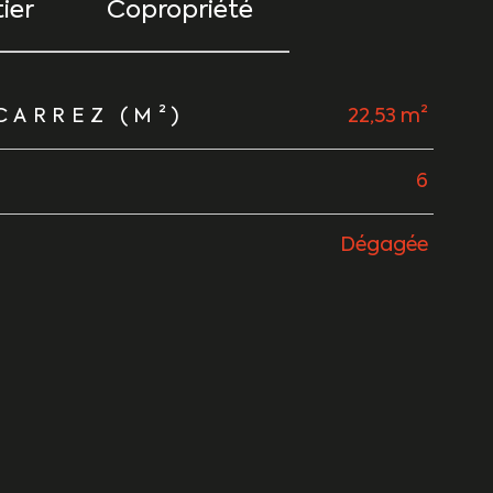
ier
Copropriété
CARREZ (M²)
22,53 m²
6
Dégagée