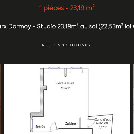
1 pièces - 23,19 m²
x Dormoy - Studio 23,19m² au sol (22,53m² loi
REF : V830010567