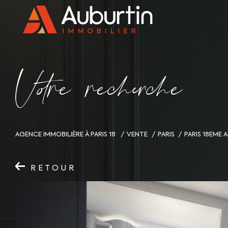
V
o
r
e
r
e
c
e
c
e
AGENCE IMMOBILIÈRE À PARIS 18
VENTE
PARIS
PARIS 18EME
RETOUR