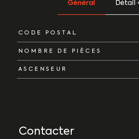
Général
Détail 
TRAD_ZEPHYR_Caracteristique
TRAD_ZEPHYR_Vale
CODE POSTAL
NOMBRE DE PIÈCES
ASCENSEUR
Contacter