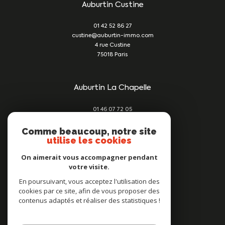
Auburtin Custine
01 42 52 86 27
custine@auburtin-immo.com
4 rue Custine
75018
Paris
Auburtin La Chapelle
01 46 07 72 05
damien@auburtin-immo.com
209 rue du Faubourg St Denis
Comme beaucoup, notre site
utilise les cookies
75010
Paris
On aimerait vous accompagner pendant
votre visite.
Nous suivre sur
En poursuivant, vous acceptez l'utilisation des
cookies par ce site, afin de vous proposer des
contenus adaptés et réaliser des statistiques !