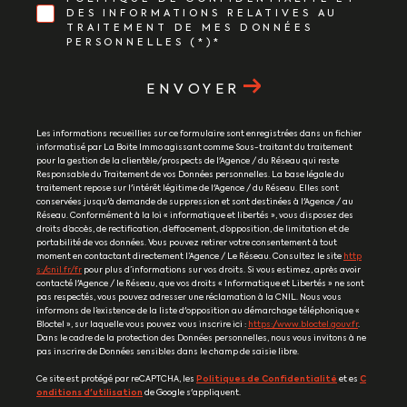
DES INFORMATIONS RELATIVES AU
TRAITEMENT DE MES DONNÉES
PERSONNELLES (*)*
ENVOYER
Les informations recueillies sur ce formulaire sont enregistrées dans un fichier
informatisé par La Boite Immo agissant comme Sous-traitant du traitement
pour la gestion de la clientèle/prospects de l'Agence / du Réseau qui reste
Responsable du Traitement de vos Données personnelles. La base légale du
traitement repose sur l'intérêt légitime de l'Agence / du Réseau. Elles sont
conservées jusqu'à demande de suppression et sont destinées à l'Agence / au
Réseau. Conformément à la loi « informatique et libertés », vous disposez des
droits d’accès, de rectification, d’effacement, d’opposition, de limitation et de
portabilité de vos données. Vous pouvez retirer votre consentement à tout
moment en contactant directement l’Agence / Le Réseau. Consultez le site
http
s://cnil.fr/fr
pour plus d’informations sur vos droits. Si vous estimez, après avoir
contacté l'Agence / le Réseau, que vos droits « Informatique et Libertés » ne sont
pas respectés, vous pouvez adresser une réclamation à la CNIL. Nous vous
informons de l’existence de la liste d'opposition au démarchage téléphonique «
Bloctel », sur laquelle vous pouvez vous inscrire ici :
https://www.bloctel.gouv.fr
.
Dans le cadre de la protection des Données personnelles, nous vous invitons à ne
pas inscrire de Données sensibles dans le champ de saisie libre.
Ce site est protégé par reCAPTCHA, les
Politiques de Confidentialité
et es
C
onditions d'utilisation
de Google s'appliquent.