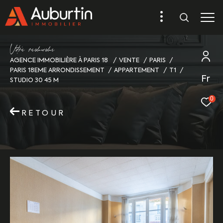
V
o
r
e
r
e
c
e
c
e
AGENCE IMMOBILIÈRE À PARIS 18
VENTE
PARIS
PARIS 18EME ARRONDISSEMENT
APPARTEMENT
T1
Fr
STUDIO 30 45 M
0
RETOUR