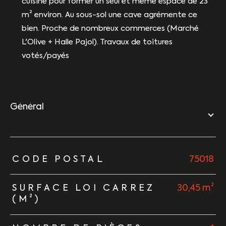
cuisine pour former un seul et même espace de 23
m² environ. Au sous-sol une cave agrémente ce
bien. Proche de nombreux commerces (Marché
L'Olive + Halle Pajol). Travaux de toitures
votés/payés
général
TRAD_ZEPHYR_Caracteristique
TRAD_ZEPHYR_Valeurs
CODE POSTAL
75018
SURFACE LOI CARREZ
30,45 m²
(M²)