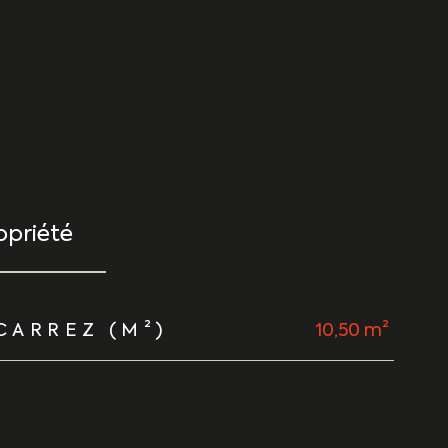
priété
CARREZ (M²)
10,50 m²