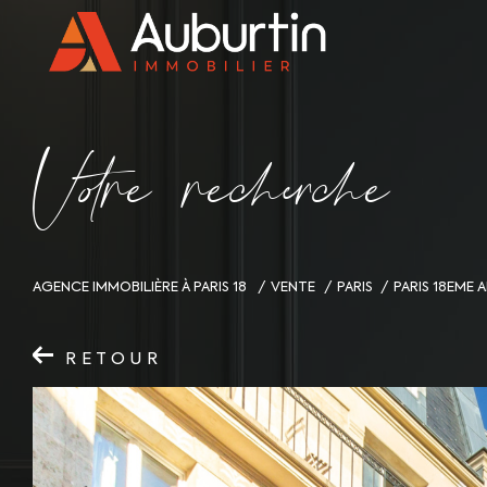
V
o
r
e
r
e
c
e
c
e
AGENCE IMMOBILIÈRE À PARIS 18
VENTE
PARIS
PARIS 18EME
RETOUR