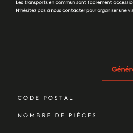
Les transports en commun sont facilement accessibl
N'hésitez pas à nous contacter pour organiser une vis
Génér
TRAD_ZEPHYR_Caracteristique
TRAD_ZEPHYR_Vale
CODE POSTAL
NOMBRE DE PIÈCES