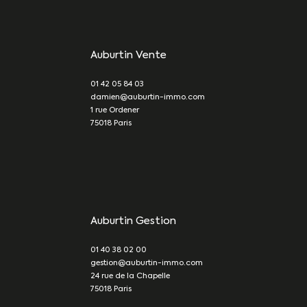
Auburtin Vente
01 42 05 84 03
damien@auburtin-immo.com
1 rue Ordener
75018
Paris
Auburtin Gestion
01 40 38 02 00
gestion@auburtin-immo.com
24 rue de la Chapelle
75018
Paris