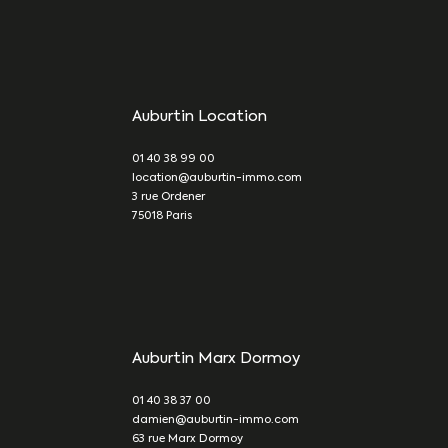
Auburtin Location
01 40 38 99 00
location@auburtin-immo.com
3 rue Ordener
75018
Paris
Auburtin Marx Dormoy
01 40 38 37 00
damien@auburtin-immo.com
63 rue Marx Dormoy