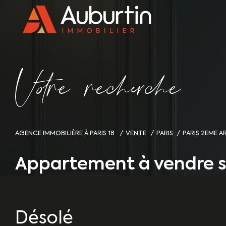
V
o
r
e
r
e
c
e
c
e
AGENCE IMMOBILIÈRE À PARIS 18
VENTE
PARIS
PARIS 2EME 
Appartement à vendre s
Désolé