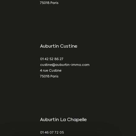
75018
Paris
Auburtin Custine
01 42 52 86 27
custine@auburtin-immo.com
4 rue Custine
75018
Paris
Auburtin La Chapelle
01 46 07 72 05