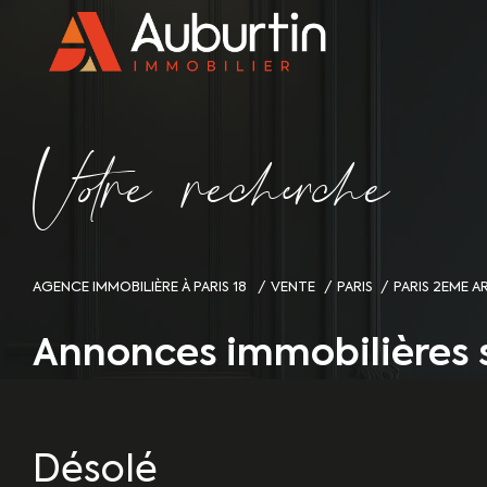
V
o
r
e
r
e
c
e
c
e
AGENCE IMMOBILIÈRE À PARIS 18
VENTE
PARIS
PARIS 2EME 
Annonces immobilières 
Désolé