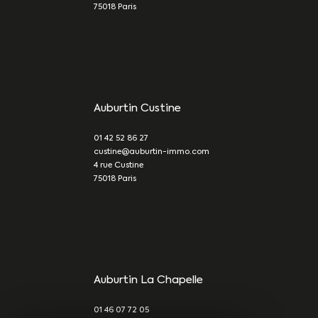
75018
Paris
Auburtin Custine
01 42 52 86 27
custine@auburtin-immo.com
4 rue Custine
75018
Paris
Auburtin La Chapelle
01 46 07 72 05