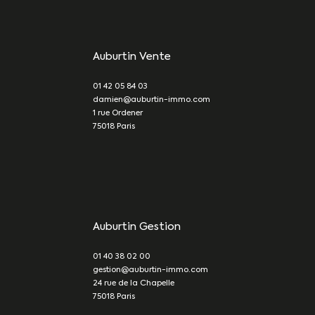
Auburtin Vente
01 42 05 84 03
damien@auburtin-immo.com
1 rue Ordener
75018
Paris
Auburtin Gestion
01 40 38 02 00
gestion@auburtin-immo.com
24 rue de la Chapelle
75018
Paris