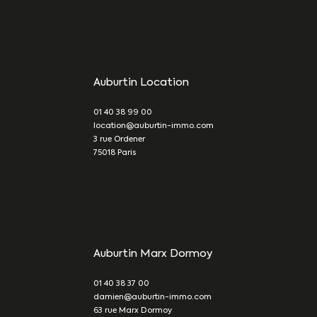
Auburtin Location
01 40 38 99 00
location@auburtin-immo.com
3 rue Ordener
75018
Paris
Auburtin Marx Dormoy
01 40 38 37 00
damien@auburtin-immo.com
63 rue Marx Dormoy