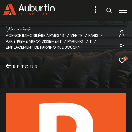
V
o
r
e
r
e
c
e
c
e
AGENCE IMMOBILIÈRE À PARIS 18
VENTE
PARIS
PARIS 18EME ARRONDISSEMENT
PARKING
T
Fr
EMPLACEMENT DE PARKING RUE BOUCRY
0
RETOUR