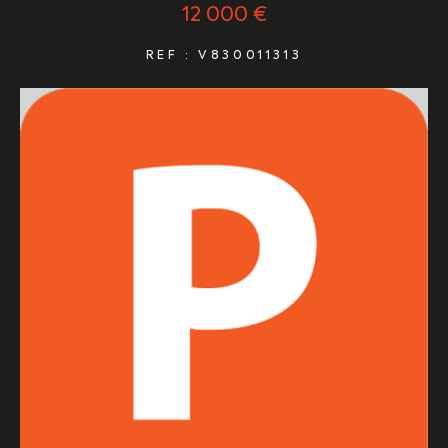
12 000 €
REF : V830011313