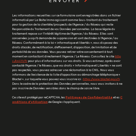
ENVOYER
Les informations recueillies sur ce formulaire sont enregistrées dans un fichier
informatisé par La Boite Immo agissant comme Sous-traitant du traitement
pour la gestion de la clientèle/prospects de l'Agence / du Réseau qui reste
Responsable du Traitement de vos Données personnelles. La base légale du
traitement repose sur l'intérêt légitime de l'Agence / du Réseau. Elles sont
conservées jusqu'à demande de suppression et sont destinées à l'Agence / au
Réseau. Conformément à la loi « informatique et libertés », vous disposez des
droits d’accès, de rectification, d’effacement, d’opposition, de limitation et de
portabilité de vos données. Vous pouvez retirer votre consentement à tout
moment en contactant directement l’Agence / Le Réseau. Consultez le site
http
s://cnil.fr/fr
pour plus d’informations sur vos droits. Si vous estimez, après avoir
contacté l'Agence / le Réseau, que vos droits « Informatique et Libertés » ne sont
pas respectés, vous pouvez adresser une réclamation à la CNIL. Nous vous
informons de l’existence de la liste d'opposition au démarchage téléphonique «
Bloctel », sur laquelle vous pouvez vous inscrire ici :
https://www.bloctel.gouv.fr
.
Dans le cadre de la protection des Données personnelles, nous vous invitons à ne
pas inscrire de Données sensibles dans le champ de saisie libre.
Ce site est protégé par reCAPTCHA, les
Politiques de Confidentialité
et es
C
onditions d'utilisation
de Google s'appliquent.