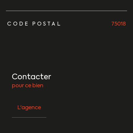
TRAD_ZEPHYR_Caracteristique
TRAD_ZEPHYR_Valeurs
CODE POSTAL
75018
Contacter
pour ce bien
L'agence