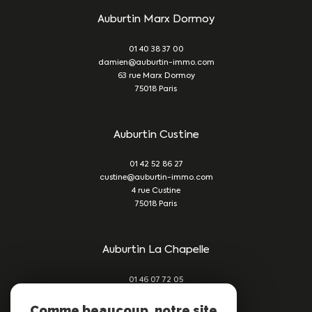
Auburtin Marx Dormoy
01 40 38 37 00
damien@auburtin-immo.com
63 rue Marx Dormoy
75018
Paris
Auburtin Custine
01 42 52 86 27
custine@auburtin-immo.com
4 rue Custine
75018
Paris
Auburtin La Chapelle
01 46 07 72 05
damien@auburtin-immo.com
209 rue du Faubourg St Denis
Comme beaucoup, notre site