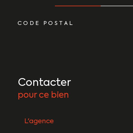
TRAD_ZEPHYR_Caracteristique
TRAD_ZEPHYR_Vale
CODE POSTAL
Contacter
pour ce bien
L'agence