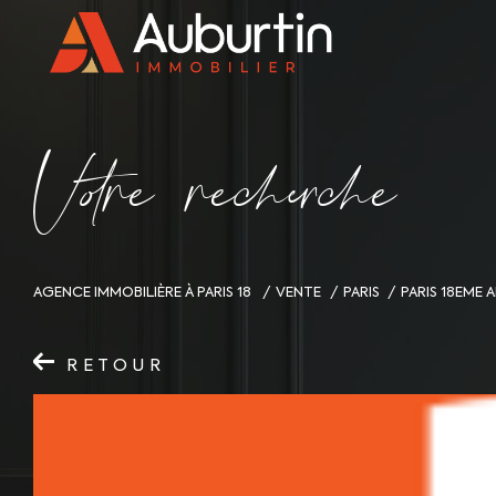
V
o
r
e
r
e
c
e
c
e
AGENCE IMMOBILIÈRE À PARIS 18
VENTE
PARIS
PARIS 18EME
RETOUR