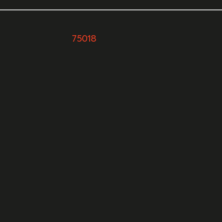
urs
75018