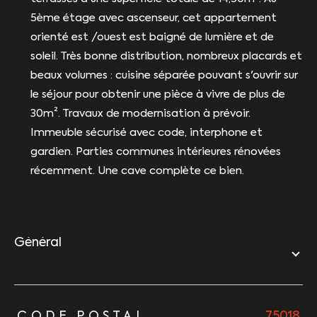
5ème étage avec ascenseur, cet appartement
orienté est /ouest est baigné de lumière et de
soleil. Très bonne distribution, nombreux placards et
beaux volumes : cuisine séparée pouvant s'ouvrir sur
le séjour pour obtenir une pièce à vivre de plus de
30m². Travaux de modernisation à prévoir.
Immeuble sécurisé avec code, interphone et
gardien. Parties communes intérieures rénovées
récemment. Une cave complète ce bien.
général
TRAD_ZEPHYR_Caracteristique
TRAD_ZEPHYR_Valeurs
CODE POSTAL
75018