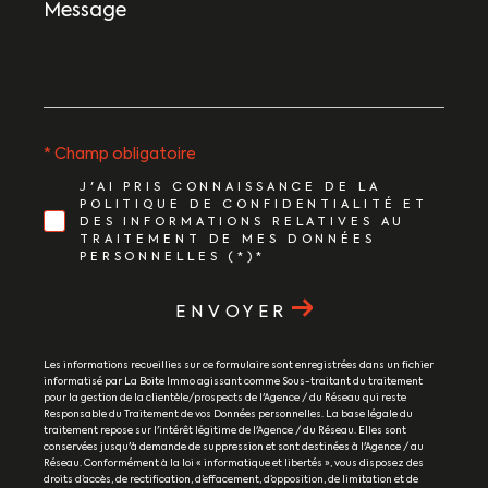
Message
*
* Champ obligatoire
J'AI PRIS CONNAISSANCE DE LA
POLITIQUE DE CONFIDENTIALITÉ ET
DES INFORMATIONS RELATIVES AU
TRAITEMENT DE MES DONNÉES
PERSONNELLES (*)*
ENVOYER
Les informations recueillies sur ce formulaire sont enregistrées dans un fichier
informatisé par La Boite Immo agissant comme Sous-traitant du traitement
pour la gestion de la clientèle/prospects de l'Agence / du Réseau qui reste
Responsable du Traitement de vos Données personnelles. La base légale du
traitement repose sur l'intérêt légitime de l'Agence / du Réseau. Elles sont
conservées jusqu'à demande de suppression et sont destinées à l'Agence / au
Réseau. Conformément à la loi « informatique et libertés », vous disposez des
droits d’accès, de rectification, d’effacement, d’opposition, de limitation et de