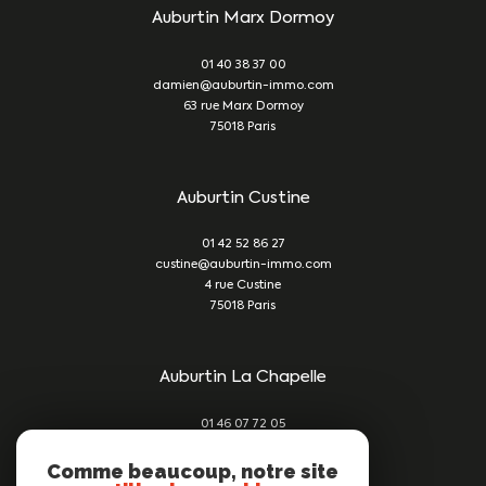
Auburtin Marx Dormoy
01 40 38 37 00
damien@auburtin-immo.com
63 rue Marx Dormoy
75018
Paris
Auburtin Custine
01 42 52 86 27
custine@auburtin-immo.com
4 rue Custine
75018
Paris
Auburtin La Chapelle
01 46 07 72 05
damien@auburtin-immo.com
209 rue du Faubourg St Denis
Comme beaucoup, notre site