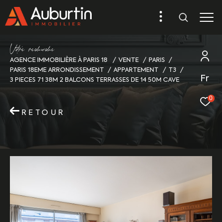
V
o
r
e
r
e
c
e
c
e
AGENCE IMMOBILIÈRE À PARIS 18
VENTE
PARIS
PARIS 18EME ARRONDISSEMENT
APPARTEMENT
T3
Fr
3 PIECES 71 38M 2 BALCONS TERRASSES DE 14 50M CAVE
0
RETOUR