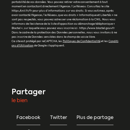
portabilité de vos données. Vous pouvez retirer votre consentement à tout
moment en contactant directement l’Agence / Le Réseau. Consultez le site
https://cnil.fr/fr pour plus d’informations sur vos droits. Si vous estimez, après
avoir contacté l'Agence / le Réseau, que vos droits « Informatique et Libertés » ne
sont pas respectés, vous pouvez adresser une réclamation à la CNIL. Nous vous
informons de l’existence de la liste d'opposition au démarchage téléphonique «
Bloctel », sur laquelle vous pouvez vous inscrire ici : https://www.bloctel.gouv.fr
Dans le cadre de la protection des Données personnelles, nous vous invitons à ne
pas inscrire de Données sensibles dans le champ de saisie libre.
Ce site est protégé par reCAPTCHA, les
Politiques de Confidentialité
et les
Conditi
ons d'Utilisation
de Google s'appliquent.
partager
le bien
Facebook
Twitter
Plus de partage