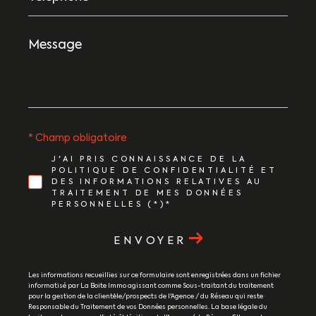
Message
*
* Champ obligatoire
J'AI PRIS CONNAISSANCE DE LA
POLITIQUE DE CONFIDENTIALITÉ ET
DES INFORMATIONS RELATIVES AU
TRAITEMENT DE MES DONNÉES
PERSONNELLES (*)*
ENVOYER
Les informations recueillies sur ce formulaire sont enregistrées dans un fichier
informatisé par La Boite Immo agissant comme Sous-traitant du traitement
pour la gestion de la clientèle/prospects de l'Agence / du Réseau qui reste
Responsable du Traitement de vos Données personnelles. La base légale du