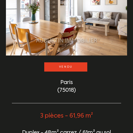
VENDU
Paris
(75018)
3 pièces - 61,96 m²
Duplex - 48m² carrez / 61m² au sol