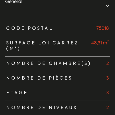
général
TRAD_ZEPHYR_Caracteristique
TRAD_ZEPHYR_Valeurs
CODE POSTAL
75018
SURFACE LOI CARREZ
48,31 m²
(M²)
NOMBRE DE CHAMBRE(S)
2
NOMBRE DE PIÈCES
3
ETAGE
3
NOMBRE DE NIVEAUX
2