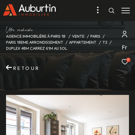
V
o
r
e
r
e
c
e
c
e
AGENCE IMMOBILIÈRE À PARIS 18
VENTE
PARIS
PARIS 18EME ARRONDISSEMENT
APPARTEMENT
T3
Fr
DUPLEX 48M CARREZ 61M AU SOL
0
RETOUR