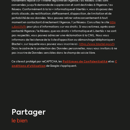
traitement repose sur l'intérêt légitime de l'Agence / du Réseau. Elles sont
conservées jusqu'à demande de suppression et sont destinées à l'Agence / au
Réseau. Conformément à la loi « informatique et libertés », vous disposez des
droits d’accès, de rectification, d’effacement, d’opposition, de limitation et de
portabilité de vos données. Vous pouvez retirer votre consentement à tout
moment en contactant directement l’Agence / Le Réseau. Consultez le site
http
s://cnil.fr/fr
pour plus d’informations sur vos droits. Si vous estimez, après avoir
contacté l'Agence / le Réseau, que vos droits « Informatique et Libertés » ne sont
pas respectés, vous pouvez adresser une réclamation à la CNIL. Nous vous
informons de l’existence de la liste d'opposition au démarchage téléphonique «
Bloctel », sur laquelle vous pouvez vous inscrire ici :
https://www.bloctel.gouv.fr
.
Dans le cadre de la protection des Données personnelles, nous vous invitons à ne
pas inscrire de Données sensibles dans le champ de saisie libre.
Ce site est protégé par reCAPTCHA, les
Politiques de Confidentialité
et es
C
onditions d'utilisation
de Google s'appliquent.
partager
le bien