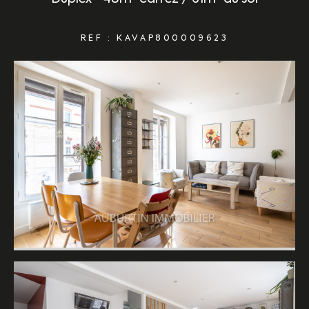
REF : KAVAP800009623