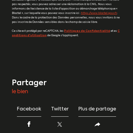
pas respectés, vous pouvez adresser une réclamation à la CNIL. Nous vous
informons de l’existence de la liste d'opposition au démarchage téléphonique «
Bloctel », sur laquelle vous pouvez vous inscrire ici :
https://www.bloctel.gouv.fr
.
Dans le cadre de la protection des Données personnelles, nous vous invitons à ne
pas inscrire de Données sensibles dans le champ de saisie libre.
Ce site est protégé par reCAPTCHA, les
Politiques de Confidentialité
et es
C
onditions d'utilisation
de Google s'appliquent.
partager
le bien
Facebook
Twitter
Plus de partage