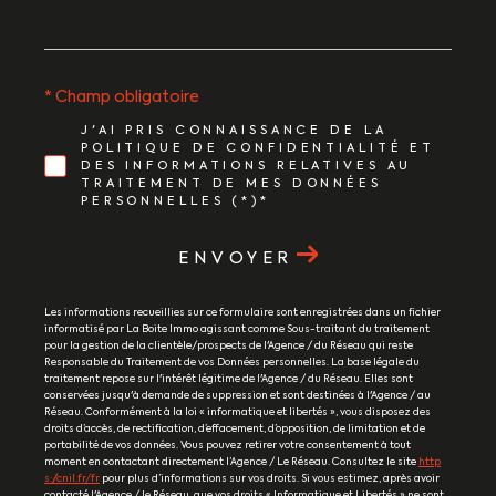
* Champ obligatoire
J'AI PRIS CONNAISSANCE DE LA
POLITIQUE DE CONFIDENTIALITÉ ET
DES INFORMATIONS RELATIVES AU
TRAITEMENT DE MES DONNÉES
PERSONNELLES (*)*
ENVOYER
Les informations recueillies sur ce formulaire sont enregistrées dans un fichier
informatisé par La Boite Immo agissant comme Sous-traitant du traitement
pour la gestion de la clientèle/prospects de l'Agence / du Réseau qui reste
Responsable du Traitement de vos Données personnelles. La base légale du
traitement repose sur l'intérêt légitime de l'Agence / du Réseau. Elles sont
conservées jusqu'à demande de suppression et sont destinées à l'Agence / au
Réseau. Conformément à la loi « informatique et libertés », vous disposez des
droits d’accès, de rectification, d’effacement, d’opposition, de limitation et de
portabilité de vos données. Vous pouvez retirer votre consentement à tout
moment en contactant directement l’Agence / Le Réseau. Consultez le site
http
s://cnil.fr/fr
pour plus d’informations sur vos droits. Si vous estimez, après avoir
contacté l'Agence / le Réseau, que vos droits « Informatique et Libertés » ne sont