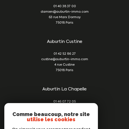
01 40 38 37 00
damien@auburtin-immo.com
63 rue Marx Dormoy
75018
Paris
Auburtin Custine
01 42 52 86 27
custine@auburtin-immo.com
4 rue Custine
75018
Paris
Auburtin La Chapelle
01 46 07 72 05
damien@auburtin-immo.com
209 rue du Faubourg St Denis
Comme beaucoup, notre site
utilise les cookies
75010
Paris