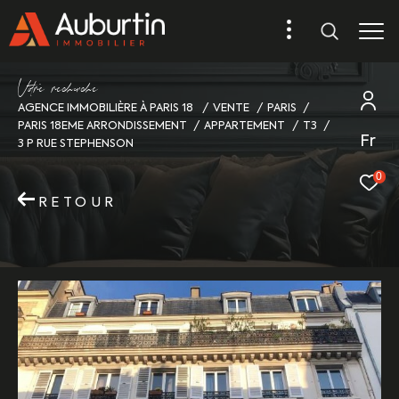
V
o
r
e
r
e
c
e
c
e
AGENCE IMMOBILIÈRE À PARIS 18
VENTE
PARIS
PARIS 18EME ARRONDISSEMENT
APPARTEMENT
T3
Fr
3 P RUE STEPHENSON
0
RETOUR