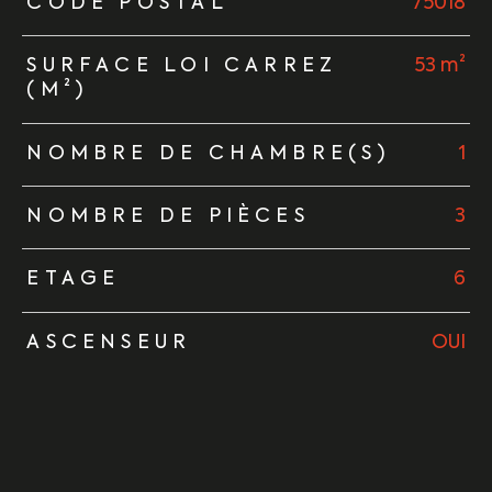
TRAD_ZEPHYR_Caracteristique
TRAD_ZEPHYR_Valeurs
CODE POSTAL
75018
SURFACE LOI CARREZ
53 m²
(M²)
NOMBRE DE CHAMBRE(S)
1
NOMBRE DE PIÈCES
3
ETAGE
6
ASCENSEUR
OUI