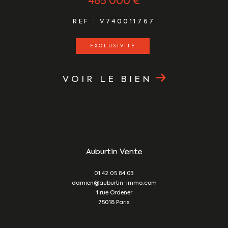
465 000 €
REF : V740011767
EXCLUSIVITÉ
VOIR LE BIEN
Auburtin Vente
01 42 05 84 03
damien@auburtin-immo.com
1 rue Ordener
75018
Paris