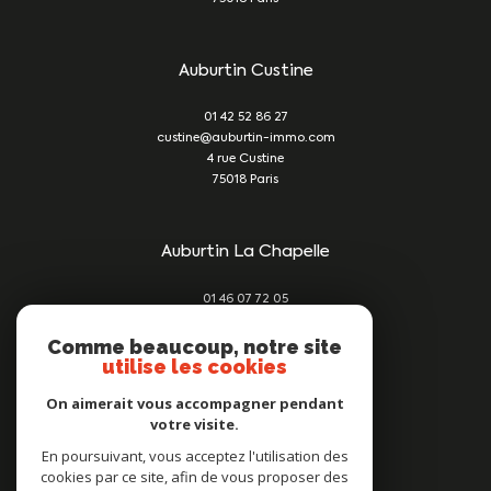
Auburtin Custine
01 42 52 86 27
custine@auburtin-immo.com
4 rue Custine
75018
Paris
Auburtin La Chapelle
01 46 07 72 05
damien@auburtin-immo.com
209 rue du Faubourg St Denis
Comme beaucoup, notre site
utilise les cookies
75010
Paris
On aimerait vous accompagner pendant
votre visite.
Nous suivre sur
En poursuivant, vous acceptez l'utilisation des
cookies par ce site, afin de vous proposer des