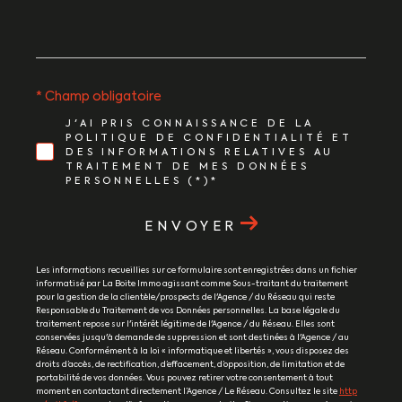
* Champ obligatoire
J'AI PRIS CONNAISSANCE DE LA
POLITIQUE DE CONFIDENTIALITÉ ET
DES INFORMATIONS RELATIVES AU
TRAITEMENT DE MES DONNÉES
PERSONNELLES (*)*
ENVOYER
Les informations recueillies sur ce formulaire sont enregistrées dans un fichier
informatisé par La Boite Immo agissant comme Sous-traitant du traitement
pour la gestion de la clientèle/prospects de l'Agence / du Réseau qui reste
Responsable du Traitement de vos Données personnelles. La base légale du
traitement repose sur l'intérêt légitime de l'Agence / du Réseau. Elles sont
conservées jusqu'à demande de suppression et sont destinées à l'Agence / au
Réseau. Conformément à la loi « informatique et libertés », vous disposez des
droits d’accès, de rectification, d’effacement, d’opposition, de limitation et de
portabilité de vos données. Vous pouvez retirer votre consentement à tout
moment en contactant directement l’Agence / Le Réseau. Consultez le site
http