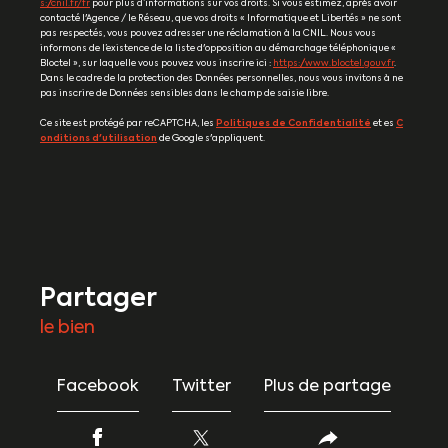
s://cnil.fr/fr
pour plus d’informations sur vos droits. Si vous estimez, après avoir
contacté l'Agence / le Réseau, que vos droits « Informatique et Libertés » ne sont
pas respectés, vous pouvez adresser une réclamation à la CNIL. Nous vous
informons de l’existence de la liste d'opposition au démarchage téléphonique «
Bloctel », sur laquelle vous pouvez vous inscrire ici :
https://www.bloctel.gouv.fr
.
Dans le cadre de la protection des Données personnelles, nous vous invitons à ne
pas inscrire de Données sensibles dans le champ de saisie libre.
Ce site est protégé par reCAPTCHA, les
Politiques de Confidentialité
et es
C
onditions d'utilisation
de Google s'appliquent.
partager
le bien
Facebook
Twitter
Plus de partage