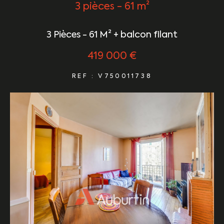
3 pièces - 61 m²
3 Pièces - 61 M² + balcon filant
419 000 €
REF : V750011738