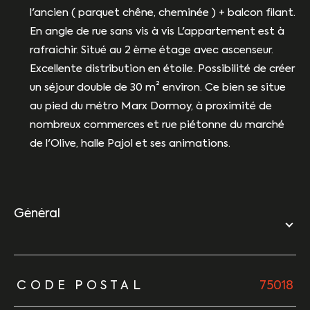
l'ancien ( parquet chêne, cheminée ) + balcon filant.
En angle de rue sans vis à vis L'appartement est à
rafraichir. Situé au 2 ème étage avec ascenseur.
Excellente distribution en étoile. Possibilité de créer
un séjour double de 30 m² environ. Ce bien se situe
au pied du métro Marx Dormoy, à proximité de
nombreux commerces et rue piétonne du marché
de l'Olive, halle Pajol et ses animations.
général
TRAD_ZEPHYR_Caracteristique
TRAD_ZEPHYR_Valeurs
CODE POSTAL
75018