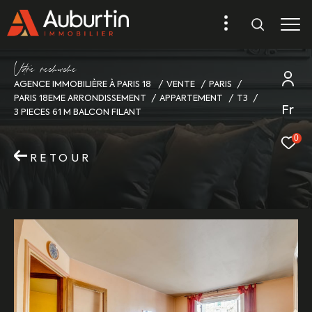
V
o
r
e
r
e
c
e
c
e
AGENCE IMMOBILIÈRE À PARIS 18
VENTE
PARIS
PARIS 18EME ARRONDISSEMENT
APPARTEMENT
T3
Fr
3 PIECES 61 M BALCON FILANT
0
RETOUR