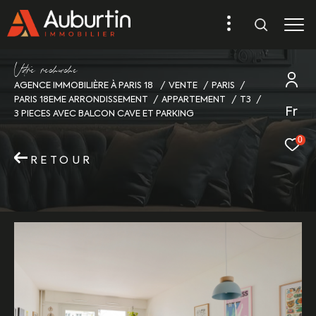
V
o
r
e
r
e
c
e
c
e
AGENCE IMMOBILIÈRE À PARIS 18
VENTE
PARIS
PARIS 18EME ARRONDISSEMENT
APPARTEMENT
T3
Fr
3 PIECES AVEC BALCON CAVE ET PARKING
0
RETOUR