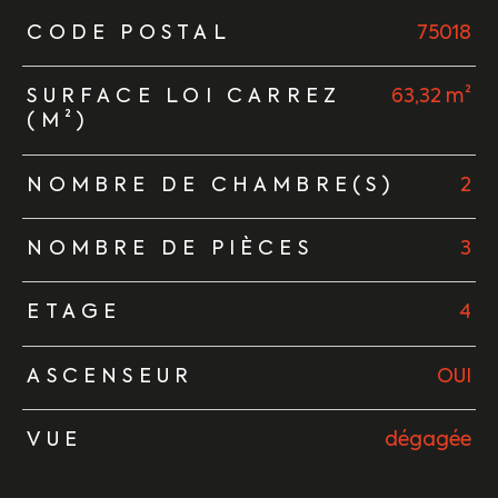
TRAD_ZEPHYR_Caracteristique
TRAD_ZEPHYR_Valeurs
CODE POSTAL
75018
SURFACE LOI CARREZ
63,32 m²
(M²)
NOMBRE DE CHAMBRE(S)
2
NOMBRE DE PIÈCES
3
ETAGE
4
ASCENSEUR
OUI
VUE
dégagée