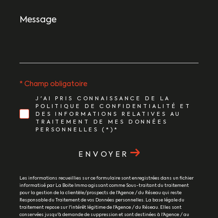
Message
*
* Champ obligatoire
J'AI PRIS CONNAISSANCE DE LA
POLITIQUE DE CONFIDENTIALITÉ ET
DES INFORMATIONS RELATIVES AU
TRAITEMENT DE MES DONNÉES
PERSONNELLES (*)*
ENVOYER
Les informations recueillies sur ce formulaire sont enregistrées dans un fichier
informatisé par La Boite Immo agissant comme Sous-traitant du traitement
pour la gestion de la clientèle/prospects de l'Agence / du Réseau qui reste
Responsable du Traitement de vos Données personnelles. La base légale du
traitement repose sur l'intérêt légitime de l'Agence / du Réseau. Elles sont
conservées jusqu'à demande de suppression et sont destinées à l'Agence / au