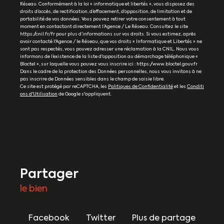
Réseau. Conformément à la loi « informatique et libertés », vous disposez des
droits d’accès, de rectification, d’effacement, d’opposition, de limitation et de
portabilité de vos données. Vous pouvez retirer votre consentement à tout
moment en contactant directement l’Agence / Le Réseau. Consultez le site
https://cnil.fr/fr pour plus d’informations sur vos droits. Si vous estimez, après
avoir contacté l'Agence / le Réseau, que vos droits « Informatique et Libertés » ne
sont pas respectés, vous pouvez adresser une réclamation à la CNIL. Nous vous
informons de l’existence de la liste d'opposition au démarchage téléphonique «
Bloctel », sur laquelle vous pouvez vous inscrire ici : https://www.bloctel.gouv.fr
Dans le cadre de la protection des Données personnelles, nous vous invitons à ne
pas inscrire de Données sensibles dans le champ de saisie libre.
Ce site est protégé par reCAPTCHA, les
Politiques de Confidentialité
et les
Conditi
ons d'Utilisation
de Google s'appliquent.
partager
le bien
Facebook
Twitter
Plus de partage