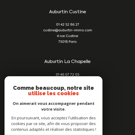
Auburtin Custine
01 42 52 86 27
custine@auburtin-immo.com
4 rue Custine
75018
Paris
Auburtin La Chapelle
01 46 07 72 05
damien@auburtin-immo.com
209 rue du Faubourg St Denis
Comme beaucoup, notre site
utilise les cookies
75010
Paris
On aimerait vous accompagner pendant
votre visite.
Nous suivre sur
En poursuivant, vous acceptez l'utilisation des
cookies par ce site, afin de vous proposer des
contenus adaptés et réaliser des statistiques !