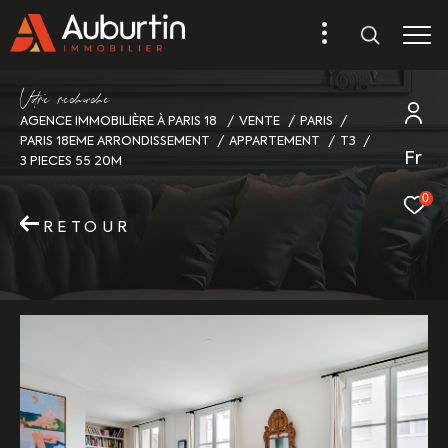
V
o
r
e
r
e
c
e
c
e
AGENCE IMMOBILIÈRE À PARIS 18
VENTE
PARIS
PARIS 18EME ARRONDISSEMENT
APPARTEMENT
T3
Fr
3 PIECES 55 20M
0
RETOUR