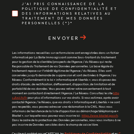
J'AI PRIS CONNAISSANCE DE LA
POLITIQUE DE CONFIDENTIALITÉ ET
DES INFORMATIONS RELATIVES AU
TRAITEMENT DE MES DONNÉES
PERSONNELLES (*)*
ENVOYER
Les informations recueillies sur ce formulaire sont enregistrées dans un fichier
informatisé par La Boite Immo agissant comme Sous-traitant du traitement
pour la gestion de la clientèle/prospects de l'Agence / du Réseau qui reste
Responsable du Traitement de vos Données personnelles. La base légale du
traitement repose sur l'intérêt légitime de l'Agence / du Réseau. Elles sont
conservées jusqu'à demande de suppression et sont destinées à l'Agence / au
Réseau. Conformément à la loi « informatique et libertés », vous disposez des
droits d’accès, de rectification, d’effacement, d’opposition, de limitation et de
portabilité de vos données. Vous pouvez retirer votre consentement à tout
moment en contactant directement l’Agence / Le Réseau. Consultez le site
http
s://cnil.fr/fr
pour plus d’informations sur vos droits. Si vous estimez, après avoir
contacté l'Agence / le Réseau, que vos droits « Informatique et Libertés » ne sont
pas respectés, vous pouvez adresser une réclamation à la CNIL. Nous vous
informons de l’existence de la liste d'opposition au démarchage téléphonique «
Bloctel », sur laquelle vous pouvez vous inscrire ici :
https://www.bloctel.gouv.fr
.
Dans le cadre de la protection des Données personnelles, nous vous invitons à ne
pas inscrire de Données sensibles dans le champ de saisie libre.
Ce site est protégé par reCAPTCHA, les
Politiques de Confidentialité
et es
C