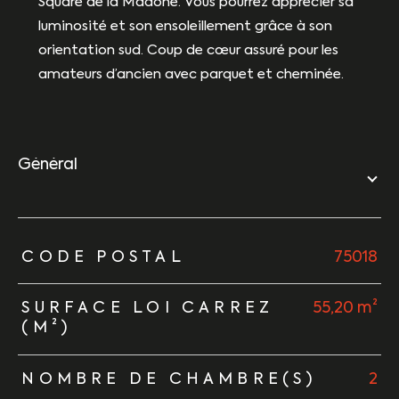
Square de la Madone. Vous pourrez apprécier sa
luminosité et son ensoleillement grâce à son
orientation sud. Coup de cœur assuré pour les
amateurs d’ancien avec parquet et cheminée.
général
TRAD_ZEPHYR_Caracteristique
TRAD_ZEPHYR_Valeurs
CODE POSTAL
75018
SURFACE LOI CARREZ
55,20 m²
(M²)
NOMBRE DE CHAMBRE(S)
2