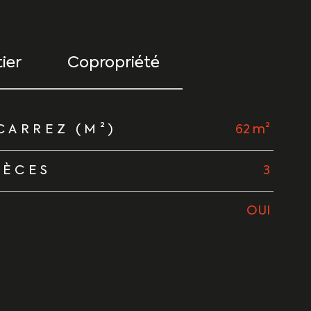
ier
Copropriété
CARREZ (M²)
62 m²
IÈCES
3
OUI