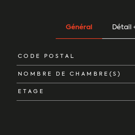
Général
Détail 
TRAD_ZEPHYR_Caracteristique
TRAD_ZEPHYR_Vale
CODE POSTAL
NOMBRE DE CHAMBRE(S)
ETAGE