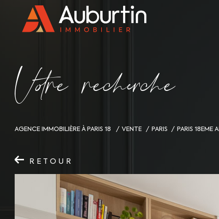
V
o
r
e
r
e
c
e
c
e
AGENCE IMMOBILIÈRE À PARIS 18
VENTE
PARIS
PARIS 18EME
RETOUR