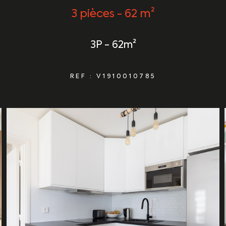
3 pièces - 62 m²
3P - 62m²
REF : V1910010785