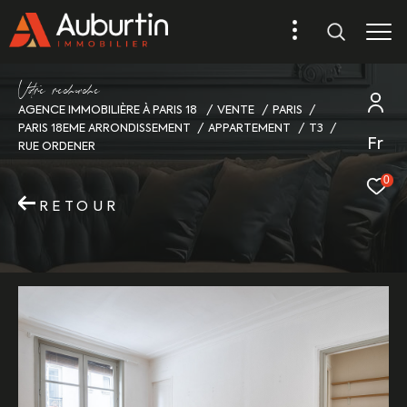
V
o
r
e
r
e
c
e
c
e
AGENCE IMMOBILIÈRE À PARIS 18
VENTE
PARIS
PARIS 18EME ARRONDISSEMENT
APPARTEMENT
T3
Fr
RUE ORDENER
0
RETOUR