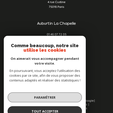
4 rue Custine
75018
Paris
Auburtin La Chapelle
01 46 07 72 05
damien@auburtin-immo.com
209 rue du Faubourg St Denis
Comme beaucoup, notre site
utilise les cookies
75010
Paris
On aimerait vous accompagner pendant
votre visite.
Nous suivre sur
En poursuivant, vous acceptez l'utilisation des
cookies par ce site, afin de vous proposer des
contenus adaptés et réaliser des statistiques !
PARAMÉTRER
© 2026 | Tous droits réservés | Traduction powered by Google |
Nos honoraires
Plan du site
Mentions légales
Admin
Nos liens
Politique RGPD
Cookies
TOUT ACCEPTER