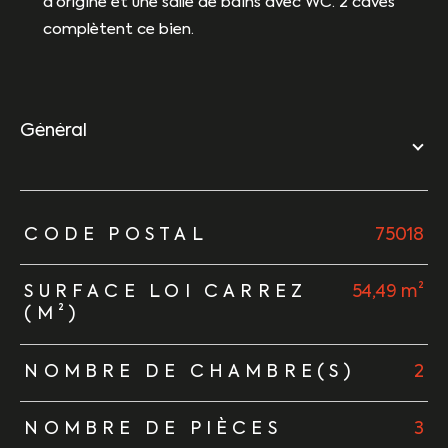
d'origine et une salle de bains avec WC. 2 caves
complètent ce bien.
général
TRAD_ZEPHYR_Caracteristique
TRAD_ZEPHYR_Valeurs
CODE POSTAL
75018
SURFACE LOI CARREZ
54,49 m²
(M²)
NOMBRE DE CHAMBRE(S)
2
NOMBRE DE PIÈCES
3