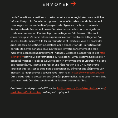
ENVOYER
Les informations recueillies sur ce formulaire sont enregistrées dans un fichier
informatisé par La Boite Immo agissant comme Sous-traitant du traitement
pour la gestion de la clientèle/prospects de l'Agence / du Réseau qui reste
Responsable du Traitement de vos Données personnelles. La base légale du
traitement repose sur l'intérêt légitime de l'Agence / du Réseau. Elles sont
conservées jusqu'à demande de suppression et sont destinées à l'Agence / au
Réseau. Conformément à la loi « informatique et libertés », vous disposez des
droits d’accès, de rectification, d’effacement, d’opposition, de limitation et de
portabilité de vos données. Vous pouvez retirer votre consentement à tout
moment en contactant directement l’Agence / Le Réseau. Consultez le site
http
s://cnil.fr/fr
pour plus d’informations sur vos droits. Si vous estimez, après avoir
contacté l'Agence / le Réseau, que vos droits « Informatique et Libertés » ne sont
pas respectés, vous pouvez adresser une réclamation à la CNIL. Nous vous
informons de l’existence de la liste d'opposition au démarchage téléphonique «
Bloctel », sur laquelle vous pouvez vous inscrire ici :
https://www.bloctel.gouv.fr
.
Dans le cadre de la protection des Données personnelles, nous vous invitons à ne
pas inscrire de Données sensibles dans le champ de saisie libre.
Ce site est protégé par reCAPTCHA, les
Politiques de Confidentialité
et es
C
onditions d'utilisation
de Google s'appliquent.