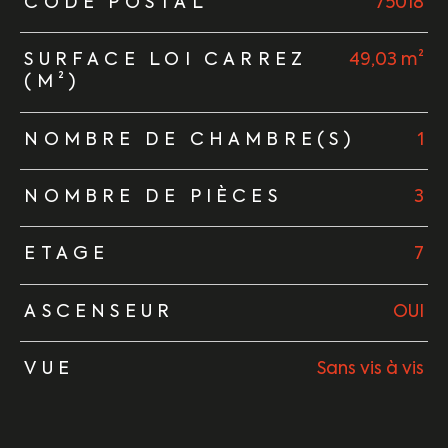
TRAD_ZEPHYR_Caracteristique
TRAD_ZEPHYR_Valeurs
CODE POSTAL
75018
SURFACE LOI CARREZ
49,03 m²
(M²)
NOMBRE DE CHAMBRE(S)
1
NOMBRE DE PIÈCES
3
ETAGE
7
ASCENSEUR
OUI
VUE
Sans vis à vis