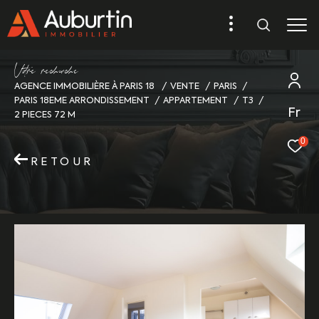
V
o
r
e
r
e
c
e
c
e
AGENCE IMMOBILIÈRE À PARIS 18
VENTE
PARIS
PARIS 18EME ARRONDISSEMENT
APPARTEMENT
T3
Fr
2 PIECES 72 M
0
RETOUR