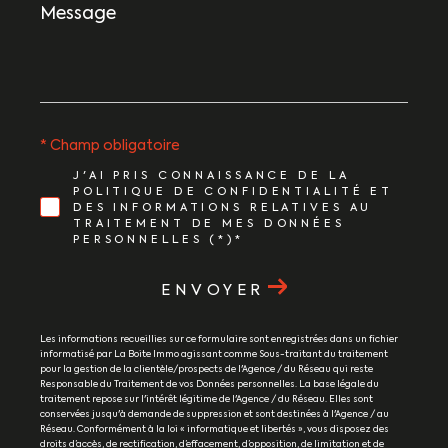
Message
*
* Champ obligatoire
J'AI PRIS CONNAISSANCE DE LA
POLITIQUE DE CONFIDENTIALITÉ ET
DES INFORMATIONS RELATIVES AU
TRAITEMENT DE MES DONNÉES
PERSONNELLES (*)*
ENVOYER
Les informations recueillies sur ce formulaire sont enregistrées dans un fichier
informatisé par La Boite Immo agissant comme Sous-traitant du traitement
pour la gestion de la clientèle/prospects de l'Agence / du Réseau qui reste
Responsable du Traitement de vos Données personnelles. La base légale du
traitement repose sur l'intérêt légitime de l'Agence / du Réseau. Elles sont
conservées jusqu'à demande de suppression et sont destinées à l'Agence / au
Réseau. Conformément à la loi « informatique et libertés », vous disposez des
droits d’accès, de rectification, d’effacement, d’opposition, de limitation et de