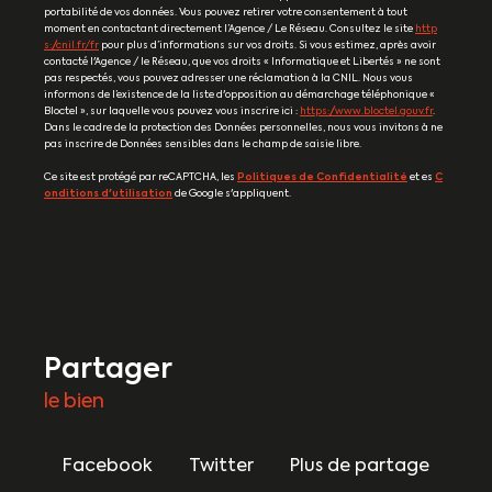
portabilité de vos données. Vous pouvez retirer votre consentement à tout
moment en contactant directement l’Agence / Le Réseau. Consultez le site
http
s://cnil.fr/fr
pour plus d’informations sur vos droits. Si vous estimez, après avoir
contacté l'Agence / le Réseau, que vos droits « Informatique et Libertés » ne sont
pas respectés, vous pouvez adresser une réclamation à la CNIL. Nous vous
informons de l’existence de la liste d'opposition au démarchage téléphonique «
Bloctel », sur laquelle vous pouvez vous inscrire ici :
https://www.bloctel.gouv.fr
.
Dans le cadre de la protection des Données personnelles, nous vous invitons à ne
pas inscrire de Données sensibles dans le champ de saisie libre.
Ce site est protégé par reCAPTCHA, les
Politiques de Confidentialité
et es
C
onditions d'utilisation
de Google s'appliquent.
partager
le bien
Facebook
Twitter
Plus de partage