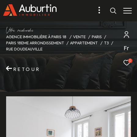
V
o
r
e
r
e
c
e
c
e
AGENCE IMMOBILIÈRE À PARIS 18
VENTE
PARIS
PARIS 18EME ARRONDISSEMENT
APPARTEMENT
T3
Fr
RUE DOUDEAUVILLE
0
RETOUR