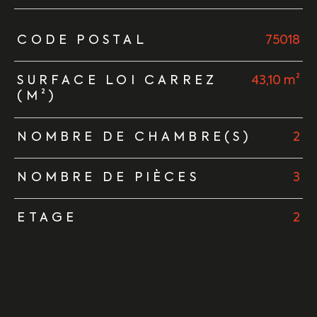
TRAD_ZEPHYR_Caracteristique
TRAD_ZEPHYR_Valeurs
CODE POSTAL
75018
SURFACE LOI CARREZ
43,10 m²
(M²)
NOMBRE DE CHAMBRE(S)
2
NOMBRE DE PIÈCES
3
ETAGE
2