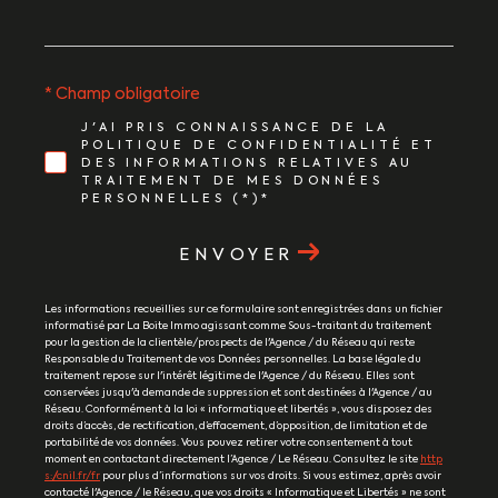
* Champ obligatoire
J'AI PRIS CONNAISSANCE DE LA
POLITIQUE DE CONFIDENTIALITÉ ET
DES INFORMATIONS RELATIVES AU
TRAITEMENT DE MES DONNÉES
PERSONNELLES (*)*
ENVOYER
Les informations recueillies sur ce formulaire sont enregistrées dans un fichier
informatisé par La Boite Immo agissant comme Sous-traitant du traitement
pour la gestion de la clientèle/prospects de l'Agence / du Réseau qui reste
Responsable du Traitement de vos Données personnelles. La base légale du
traitement repose sur l'intérêt légitime de l'Agence / du Réseau. Elles sont
conservées jusqu'à demande de suppression et sont destinées à l'Agence / au
Réseau. Conformément à la loi « informatique et libertés », vous disposez des
droits d’accès, de rectification, d’effacement, d’opposition, de limitation et de
portabilité de vos données. Vous pouvez retirer votre consentement à tout
moment en contactant directement l’Agence / Le Réseau. Consultez le site
http
s://cnil.fr/fr
pour plus d’informations sur vos droits. Si vous estimez, après avoir
contacté l'Agence / le Réseau, que vos droits « Informatique et Libertés » ne sont