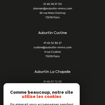
01 40 38 37 00
damien@auburtin-immo.com
63 rue Marx Dormoy
75018
Paris
Auburtin Custine
01 42 52 86 27
custine@auburtin-immo.com
4 rue Custine
75018
Paris
Auburtin La Chapelle
01 46 07 72 05
damien@auburtin-immo.com
209 rue du Faubourg St Denis
Comme beaucoup, notre site
utilise les cookies
75010
Paris
On aimerait vous accompagner pendant