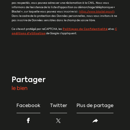
pas respectés, vous pouvez adresser une réclamation à la CNIL. Nous vous
informons de l’existence de la liste d'opposition au démarchage téléphonique «
Bloctel », sur laquelle vous pouvez vous inscrire ici :
https://www.bloctel.gouv.fr
.
Dans le cadre de la protection des Données personnelles, nous vous invitons à ne
pas inscrire de Données sensibles dans le champ de saisie libre.
Ce site est protégé par reCAPTCHA, les
Politiques de Confidentialité
et es
C
onditions d'utilisation
de Google s'appliquent.
partager
le bien
Facebook
Twitter
Plus de partage