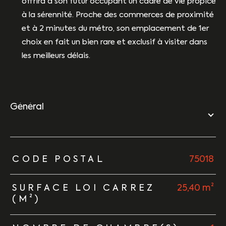
offrira à son futur occupant un cadre de vie propice
à la sérennité. Proche des commerces de proximité
et à 2 minutes du métro, son emplacement de 1er
choix en fait un bien rare et exclusif à visiter dans
les meilleurs délais.
général
TRAD_ZEPHYR_Caracteristique
TRAD_ZEPHYR_Valeurs
CODE POSTAL
75018
SURFACE LOI CARREZ
25,40 m²
(M²)