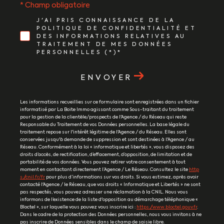
* Champ obligatoire
J'AI PRIS CONNAISSANCE DE LA
POLITIQUE DE CONFIDENTIALITÉ ET
DES INFORMATIONS RELATIVES AU
TRAITEMENT DE MES DONNÉES
PERSONNELLES (*)*
ENVOYER
Les informations recueillies sur ce formulaire sont enregistrées dans un fichier
informatisé par La Boite Immo agissant comme Sous-traitant du traitement
pour la gestion de la clientèle/prospects de l'Agence / du Réseau qui reste
Responsable du Traitement de vos Données personnelles. La base légale du
traitement repose sur l'intérêt légitime de l'Agence / du Réseau. Elles sont
conservées jusqu'à demande de suppression et sont destinées à l'Agence / au
Réseau. Conformément à la loi « informatique et libertés », vous disposez des
droits d’accès, de rectification, d’effacement, d’opposition, de limitation et de
portabilité de vos données. Vous pouvez retirer votre consentement à tout
moment en contactant directement l’Agence / Le Réseau. Consultez le site
http
s://cnil.fr/fr
pour plus d’informations sur vos droits. Si vous estimez, après avoir
contacté l'Agence / le Réseau, que vos droits « Informatique et Libertés » ne sont
pas respectés, vous pouvez adresser une réclamation à la CNIL. Nous vous
informons de l’existence de la liste d'opposition au démarchage téléphonique «
Bloctel », sur laquelle vous pouvez vous inscrire ici :
https://www.bloctel.gouv.fr
.
Dans le cadre de la protection des Données personnelles, nous vous invitons à ne
pas inscrire de Données sensibles dans le champ de saisie libre.