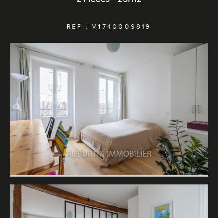
REF : V1740009819