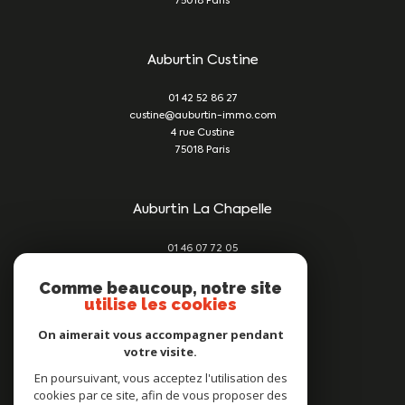
75018
Paris
Auburtin Custine
01 42 52 86 27
custine@auburtin-immo.com
4 rue Custine
75018
Paris
Auburtin La Chapelle
01 46 07 72 05
damien@auburtin-immo.com
209 rue du Faubourg St Denis
Comme beaucoup, notre site
utilise les cookies
75010
Paris
On aimerait vous accompagner pendant
votre visite.
Nous suivre sur
En poursuivant, vous acceptez l'utilisation des
cookies par ce site, afin de vous proposer des