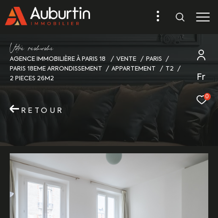
V
o
r
e
r
e
c
e
c
e
AGENCE IMMOBILIÈRE À PARIS 18
VENTE
PARIS
PARIS 18EME ARRONDISSEMENT
APPARTEMENT
T2
Fr
2 PIECES 26M2
0
RETOUR