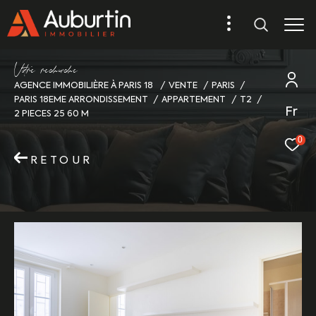
V
o
r
e
r
e
c
e
c
e
AGENCE IMMOBILIÈRE À PARIS 18
VENTE
PARIS
PARIS 18EME ARRONDISSEMENT
APPARTEMENT
T2
Fr
2 PIECES 25 60 M
0
RETOUR