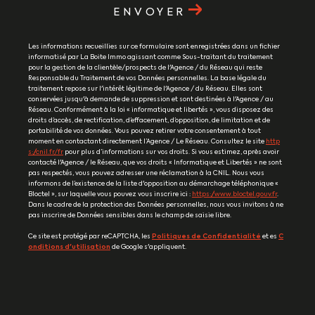
ENVOYER
Les informations recueillies sur ce formulaire sont enregistrées dans un fichier
informatisé par La Boite Immo agissant comme Sous-traitant du traitement
pour la gestion de la clientèle/prospects de l'Agence / du Réseau qui reste
Responsable du Traitement de vos Données personnelles. La base légale du
traitement repose sur l'intérêt légitime de l'Agence / du Réseau. Elles sont
conservées jusqu'à demande de suppression et sont destinées à l'Agence / au
Réseau. Conformément à la loi « informatique et libertés », vous disposez des
droits d’accès, de rectification, d’effacement, d’opposition, de limitation et de
portabilité de vos données. Vous pouvez retirer votre consentement à tout
moment en contactant directement l’Agence / Le Réseau. Consultez le site
http
s://cnil.fr/fr
pour plus d’informations sur vos droits. Si vous estimez, après avoir
contacté l'Agence / le Réseau, que vos droits « Informatique et Libertés » ne sont
pas respectés, vous pouvez adresser une réclamation à la CNIL. Nous vous
informons de l’existence de la liste d'opposition au démarchage téléphonique «
Bloctel », sur laquelle vous pouvez vous inscrire ici :
https://www.bloctel.gouv.fr
.
Dans le cadre de la protection des Données personnelles, nous vous invitons à ne
pas inscrire de Données sensibles dans le champ de saisie libre.
Ce site est protégé par reCAPTCHA, les
Politiques de Confidentialité
et es
C
onditions d'utilisation
de Google s'appliquent.