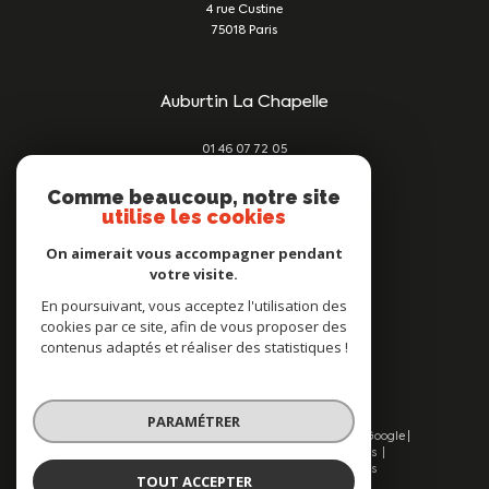
4 rue Custine
75018
Paris
Auburtin La Chapelle
01 46 07 72 05
damien@auburtin-immo.com
209 rue du Faubourg St Denis
Comme beaucoup, notre site
utilise les cookies
75010
Paris
On aimerait vous accompagner pendant
votre visite.
Nous suivre sur
En poursuivant, vous acceptez l'utilisation des
cookies par ce site, afin de vous proposer des
contenus adaptés et réaliser des statistiques !
PARAMÉTRER
© 2026 | Tous droits réservés | Traduction powered by Google |
Nos honoraires
Plan du site
Mentions légales
Admin
Nos liens
Politique RGPD
Cookies
TOUT ACCEPTER