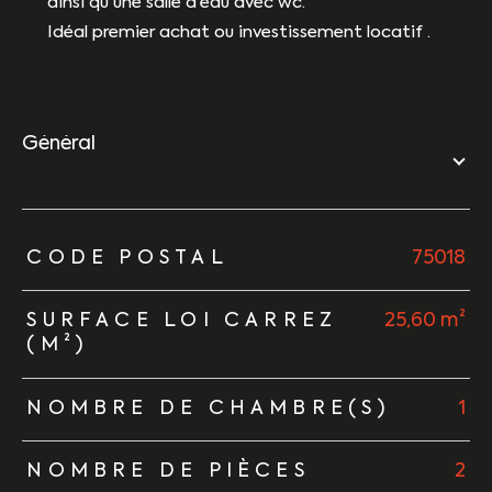
ainsi qu'une salle d'eau avec wc.
Idéal premier achat ou investissement locatif .
général
TRAD_ZEPHYR_Caracteristique
TRAD_ZEPHYR_Valeurs
CODE POSTAL
75018
SURFACE LOI CARREZ
25,60 m²
(M²)
NOMBRE DE CHAMBRE(S)
1
NOMBRE DE PIÈCES
2