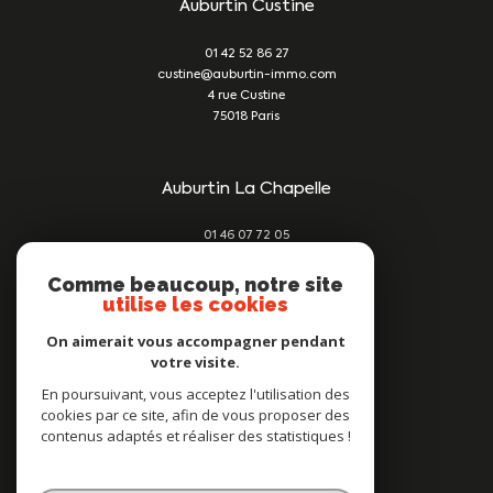
Auburtin Custine
01 42 52 86 27
custine@auburtin-immo.com
4 rue Custine
75018
Paris
Auburtin La Chapelle
01 46 07 72 05
damien@auburtin-immo.com
209 rue du Faubourg St Denis
Comme beaucoup, notre site
utilise les cookies
75010
Paris
On aimerait vous accompagner pendant
votre visite.
Nous suivre sur
En poursuivant, vous acceptez l'utilisation des
cookies par ce site, afin de vous proposer des
contenus adaptés et réaliser des statistiques !