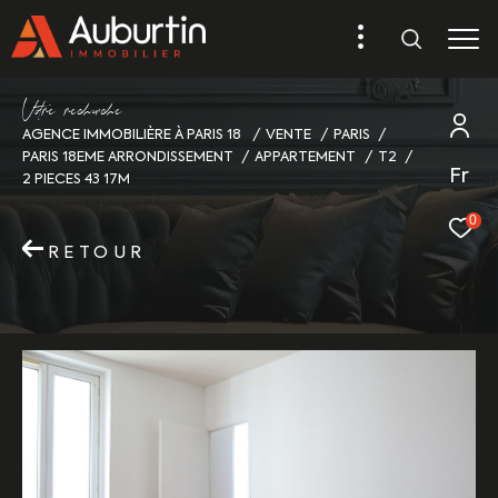
V
o
r
e
r
e
c
e
c
e
AGENCE IMMOBILIÈRE À PARIS 18
VENTE
PARIS
PARIS 18EME ARRONDISSEMENT
APPARTEMENT
T2
Fr
2 PIECES 43 17M
0
RETOUR