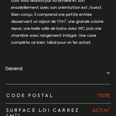
cour vous séduira par sa lumière et son
ensoleillement avec son orientation est /ouest.
Bien conçu, il comprend une petite entrée
desservant un séjour de 17m², une grande cuisine
repas, une belle salle de bains avec WC puis une
chambre avec rangement intégré. Une cave
complète ce bien. Idéal pour un 1er achat.
général
TRAD_ZEPHYR_Caracteristique
TRAD_ZEPHYR_Valeurs
CODE POSTAL
75018
SURFACE LOI CARREZ
42,71 m²