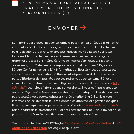
DES INFORMATIONS RELATIVES AU
TRAITEMENT DE MES DONNÉES
PERSONNELLES (*)*
ENVOYER
Les informations recueillies sur ce formulaire sont enregistrées dans un fichier
informatisé par La Boite Immo agissant comme Sous-traitant du traitement
pour la gestion de la clientèle/prospects de l'Agence / du Réseau qui reste
Responsable du Traitement de vos Données personnelles. La base légale du
traitement repose sur l'intérêt légitime de l'Agence / du Réseau. Elles sont
conservées jusqu'à demande de suppression et sont destinées à l'Agence / au
Réseau. Conformément à la loi « informatique et libertés », vous disposez des
droits d’accès, de rectification, d’effacement, d’opposition, de limitation et de
portabilité de vos données. Vous pouvez retirer votre consentement à tout
moment en contactant directement l’Agence / Le Réseau. Consultez le site
http
s://cnil.fr/fr
pour plus d’informations sur vos droits. Si vous estimez, après avoir
contacté l'Agence / le Réseau, que vos droits « Informatique et Libertés » ne sont
pas respectés, vous pouvez adresser une réclamation à la CNIL. Nous vous
informons de l’existence de la liste d'opposition au démarchage téléphonique «
Bloctel », sur laquelle vous pouvez vous inscrire ici :
https://www.bloctel.gouv.fr
.
Dans le cadre de la protection des Données personnelles, nous vous invitons à ne
pas inscrire de Données sensibles dans le champ de saisie libre.
Ce site est protégé par reCAPTCHA, les
Politiques de Confidentialité
et es
C
onditions d'utilisation
de Google s'appliquent.