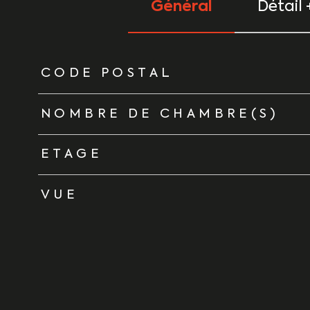
Général
Détail 
TRAD_ZEPHYR_Caracteristique
TRAD_ZEPHYR_Vale
CODE POSTAL
NOMBRE DE CHAMBRE(S)
ETAGE
VUE