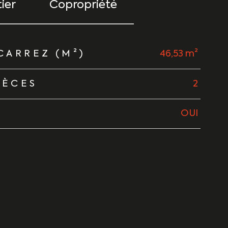
ier
Copropriété
CARREZ (M²)
46,53 m²
IÈCES
2
OUI