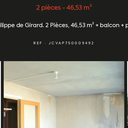
2 pièces - 46,53 m²
ilippe de Girard. 2 Pièces, 46,53 m² + balcon + 
REF : JCVAP750009492