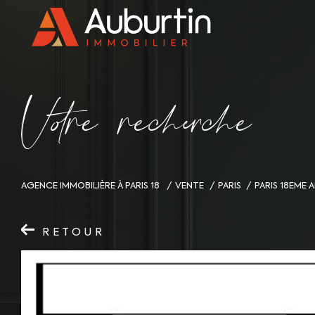
V
o
r
e
r
e
c
e
c
e
AGENCE IMMOBILIÈRE À PARIS 18
VENTE
PARIS
PARIS 18EME
RETOUR