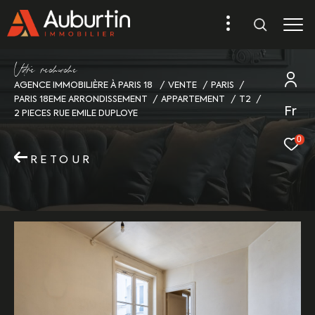
V
o
r
e
r
e
c
e
c
e
AGENCE IMMOBILIÈRE À PARIS 18
VENTE
PARIS
PARIS 18EME ARRONDISSEMENT
APPARTEMENT
T2
Fr
2 PIECES RUE EMILE DUPLOYE
0
RETOUR