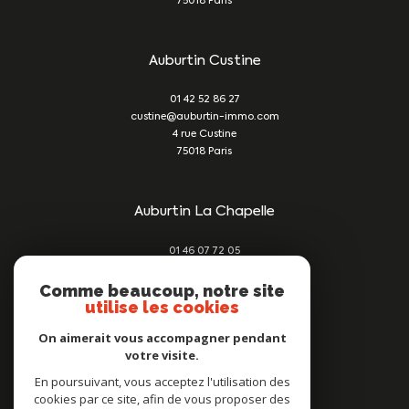
75018
Paris
Auburtin Custine
01 42 52 86 27
custine@auburtin-immo.com
4 rue Custine
75018
Paris
Auburtin La Chapelle
01 46 07 72 05
damien@auburtin-immo.com
209 rue du Faubourg St Denis
Comme beaucoup, notre site
utilise les cookies
75010
Paris
On aimerait vous accompagner pendant
votre visite.
Nous suivre sur
En poursuivant, vous acceptez l'utilisation des
cookies par ce site, afin de vous proposer des