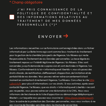
* Champ obligatoire
J'AI PRIS CONNAISSANCE DE LA
POLITIQUE DE CONFIDENTIALITÉ ET
DES INFORMATIONS RELATIVES AU
TRAITEMENT DE MES DONNÉES
PERSONNELLES (*)*
ENVOYER
Les informations recueillies sur ce formulaire sont enregistrées dans un fichier
informatisé par La Boite Immo agissant comme Sous-traitant du traitement
pour la gestion de la clientèle/prospects de l'Agence / du Réseau qui reste
Responsable du Traitement de vos Données personnelles. La base légale du
traitement repose sur l'intérêt légitime de l'Agence / du Réseau. Elles sont
conservées jusqu'à demande de suppression et sont destinées à l'Agence / au
Réseau. Conformément à la loi « informatique et libertés », vous disposez des
droits d’accès, de rectification, d’effacement, d’opposition, de limitation et de
portabilité de vos données. Vous pouvez retirer votre consentement à tout
moment en contactant directement l’Agence / Le Réseau. Consultez le site
http
s://cnil.fr/fr
pour plus d’informations sur vos droits. Si vous estimez, après avoir
contacté l'Agence / le Réseau, que vos droits « Informatique et Libertés » ne sont
pas respectés, vous pouvez adresser une réclamation à la CNIL. Nous vous
informons de l’existence de la liste d'opposition au démarchage téléphonique «
Bloctel », sur laquelle vous pouvez vous inscrire ici :
https://www.bloctel.gouv.fr
.
Dans le cadre de la protection des Données personnelles, nous vous invitons à ne
pas inscrire de Données sensibles dans le champ de saisie libre.