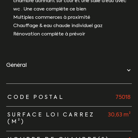
chambre donnant sur cour et une salle d'eau avec
wc . Une cave compléte ce bien
Multiples commerces à proximité
Chauffage & eau chaude individuel gaz
Rénovation compléte à prévoir
général
TRAD_ZEPHYR_Caracteristique
TRAD_ZEPHYR_Valeurs
CODE POSTAL
75018
SURFACE LOI CARREZ
30,63 m²
(M²)