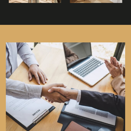
bien à Paris 18 ou concrétiser votre achat
immobilier en toute sérénité. La vente
immobilière de votre propriété à
Paris 18
et
environs nécessite une stratégie adaptée, et
nous sommes là pour la mettre en place.
Location immobilière
Vous cherchez à louer un appartement à Paris
18 ou une maison ? Notre agence vous propose
une large variété de biens locatifs adaptés à
tous les profils . La recherche de location peut
être un défi dans la capitale, c’est pourquoi
nous vous accompagnons à chaque étape de
votre projet de location à Paris 18.
Parcourez nos annonces de location et
découvrez des biens sélectionnés avec soin.