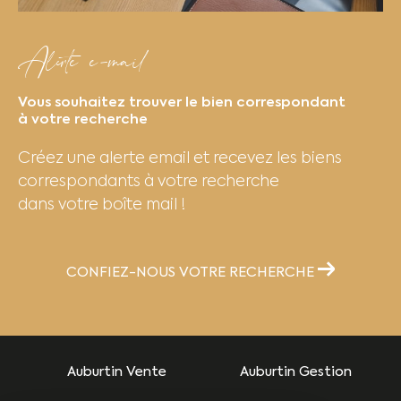
Avec notre expertise, trouver votre logement
idéal devient simple et rapide.
Alerte e-mail
Gestion locative
Vous souhaitez trouver le bien correspondant
à votre recherche
Vous êtes propriétaire et souhaitez louer votre
Créez une alerte email et recevez les biens
bien sans stress ? Notre service de gestion
correspondants à votre recherche
locative prend en charge l’intégralité du
dans votre boîte mail !
processus : mise en location, sélection des
locataires, suivi administratif et entretien du
bien. Grâce à notre savoir-faire, vous
CONFIEZ-NOUS VOTRE RECHERCHE
maximisez la rentabilité de votre
investissement tout en sécurisant vos revenus
locatifs.
Auburtin Vente
Auburtin Gestion
Estimation immobilière