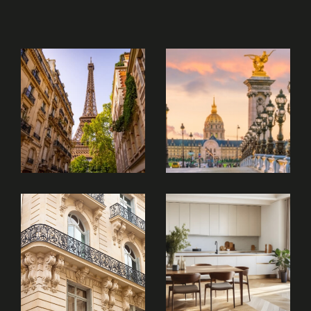
Nos services immobiliers
Achat immobilier
L’achat d’un bien est une étape importante qui
demande une parfaite maîtrise du marché. À
travers nos
annonces immobilières à Paris
18,
nous vous proposons une sélection de biens
variés : appartements de charme, lofts
atypiques, et investissements locatifs.
Le marché immobilier à Paris 18 est dynamique
et attire aussi bien les investisseurs que les
familles en quête d’un cadre de vie agréable.
Grâce à notre accompagnement, vous
bénéficiez d’un conseil avisé pour vendre son