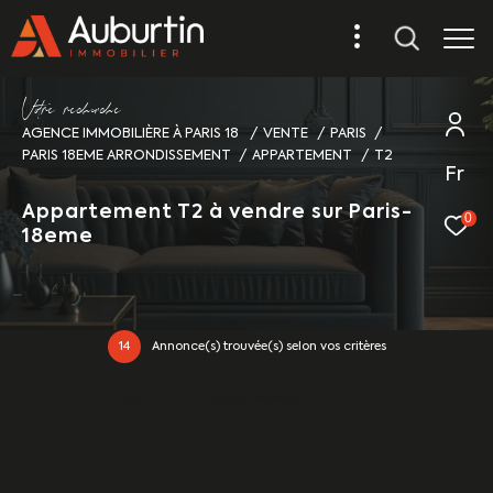
V
o
r
e
r
e
c
e
c
e
AGENCE IMMOBILIÈRE À PARIS 18
VENTE
PARIS
PARIS 18EME ARRONDISSEMENT
APPARTEMENT
T2
Fr
Appartement T2 à vendre sur Paris-
0
18eme
14
Annonce(s) trouvée(s) selon vos critères
Trier par
Les plus récentes