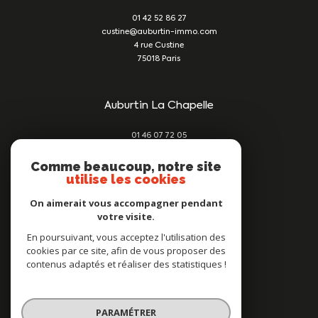
01 42 52 86 27
custine@auburtin-immo.com
4 rue Custine
75018
Paris
Auburtin La Chapelle
01 46 07 72 05
damien@auburtin-immo.com
Comme beaucoup, notre site
209 rue du Faubourg St Denis
utilise les cookies
75010
Paris
On aimerait vous accompagner pendant
votre visite.
Nous suivre sur
En poursuivant, vous acceptez l'utilisation des
cookies par ce site, afin de vous proposer des
contenus adaptés et réaliser des statistiques !
PARAMÉTRER