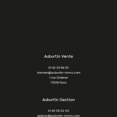
Auburtin Vente
01 42 05 84 03
damien@auburtin-immo.com
1 rue Ordener
75018
Paris
Auburtin Gestion
01 40 38 02 00
gestion@auburtin-immo.com