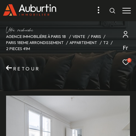
V
o
r
e
r
e
c
e
c
e
AGENCE IMMOBILIÈRE À PARIS 18
VENTE
PARIS
PARIS 18EME ARRONDISSEMENT
APPARTEMENT
T2
Fr
2 PIECES 41M
0
RETOUR