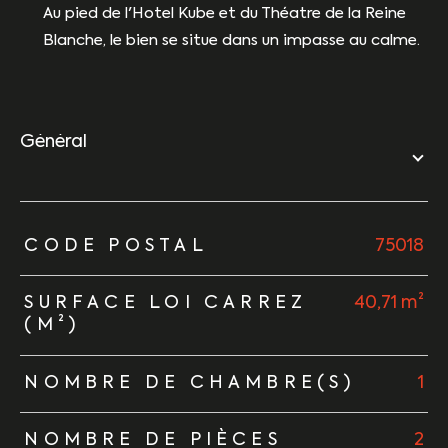
Au pied de l'Hotel Kube et du Théatre de la Reine
Blanche, le bien se situe dans un impasse au calme.
général
TRAD_ZEPHYR_Caracteristique
TRAD_ZEPHYR_Valeurs
CODE POSTAL
75018
SURFACE LOI CARREZ
40,71 m²
(M²)
NOMBRE DE CHAMBRE(S)
1
NOMBRE DE PIÈCES
2