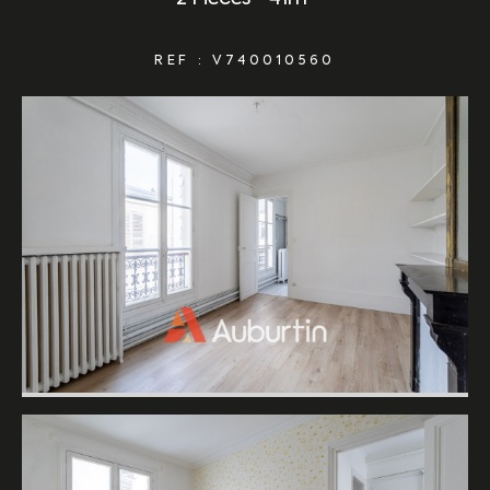
REF : V740010560