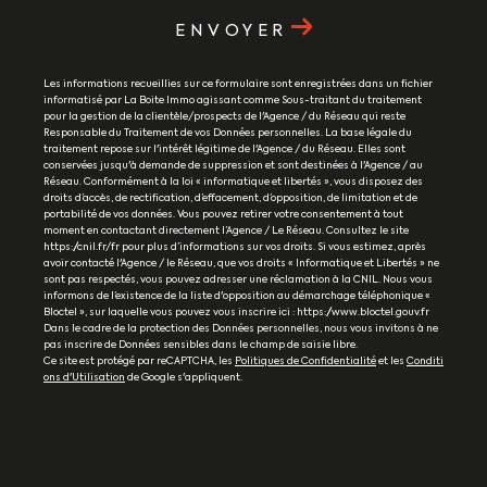
ENVOYER
Les informations recueillies sur ce formulaire sont enregistrées dans un fichier
informatisé par La Boite Immo agissant comme Sous-traitant du traitement
pour la gestion de la clientèle/prospects de l'Agence / du Réseau qui reste
Responsable du Traitement de vos Données personnelles. La base légale du
traitement repose sur l'intérêt légitime de l'Agence / du Réseau. Elles sont
conservées jusqu'à demande de suppression et sont destinées à l'Agence / au
Réseau. Conformément à la loi « informatique et libertés », vous disposez des
droits d’accès, de rectification, d’effacement, d’opposition, de limitation et de
portabilité de vos données. Vous pouvez retirer votre consentement à tout
moment en contactant directement l’Agence / Le Réseau. Consultez le site
https://cnil.fr/fr pour plus d’informations sur vos droits. Si vous estimez, après
avoir contacté l'Agence / le Réseau, que vos droits « Informatique et Libertés » ne
sont pas respectés, vous pouvez adresser une réclamation à la CNIL. Nous vous
informons de l’existence de la liste d'opposition au démarchage téléphonique «
Bloctel », sur laquelle vous pouvez vous inscrire ici : https://www.bloctel.gouv.fr
Dans le cadre de la protection des Données personnelles, nous vous invitons à ne
pas inscrire de Données sensibles dans le champ de saisie libre.
Ce site est protégé par reCAPTCHA, les
Politiques de Confidentialité
et les
Conditi
ons d'Utilisation
de Google s'appliquent.