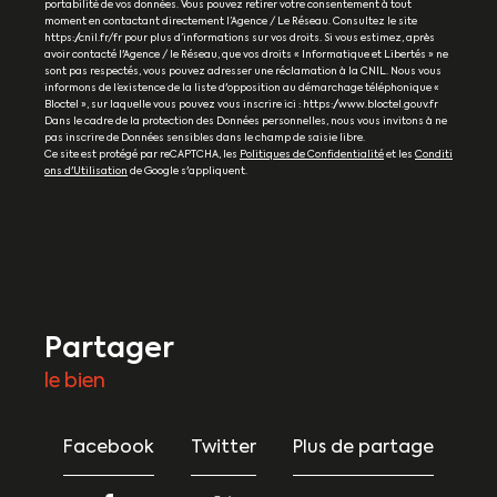
portabilité de vos données. Vous pouvez retirer votre consentement à tout
moment en contactant directement l’Agence / Le Réseau. Consultez le site
https://cnil.fr/fr pour plus d’informations sur vos droits. Si vous estimez, après
avoir contacté l'Agence / le Réseau, que vos droits « Informatique et Libertés » ne
sont pas respectés, vous pouvez adresser une réclamation à la CNIL. Nous vous
informons de l’existence de la liste d'opposition au démarchage téléphonique «
Bloctel », sur laquelle vous pouvez vous inscrire ici : https://www.bloctel.gouv.fr
Dans le cadre de la protection des Données personnelles, nous vous invitons à ne
pas inscrire de Données sensibles dans le champ de saisie libre.
Ce site est protégé par reCAPTCHA, les
Politiques de Confidentialité
et les
Conditi
ons d'Utilisation
de Google s'appliquent.
partager
le bien
Facebook
Twitter
Plus de partage