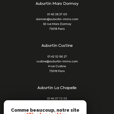
Auburtin Marx Dormoy
01 40 38 37 00
damien@auburtin-immo.com
63 rue Marx Dormoy
75018
Paris
Auburtin Custine
01 42 52 86 27
custine@auburtin-immo.com
4 rue Custine
75018
Paris
Auburtin La Chapelle
01 46 07 72 05
damien@auburtin-immo.com
209 rue du Faubourg St Denis
Comme beaucoup, notre site
75010
Paris