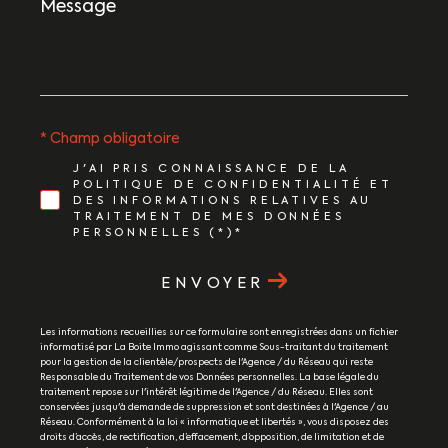
Message
*
* Champ obligatoire
J'AI PRIS CONNAISSANCE DE LA
POLITIQUE DE CONFIDENTIALITÉ ET
DES INFORMATIONS RELATIVES AU
TRAITEMENT DE MES DONNÉES
PERSONNELLES (*)*
ENVOYER
Les informations recueillies sur ce formulaire sont enregistrées dans un fichier
informatisé par La Boite Immo agissant comme Sous-traitant du traitement
pour la gestion de la clientèle/prospects de l'Agence / du Réseau qui reste
Responsable du Traitement de vos Données personnelles. La base légale du
traitement repose sur l'intérêt légitime de l'Agence / du Réseau. Elles sont
conservées jusqu'à demande de suppression et sont destinées à l'Agence / au
Réseau. Conformément à la loi « informatique et libertés », vous disposez des
droits d’accès, de rectification, d’effacement, d’opposition, de limitation et de