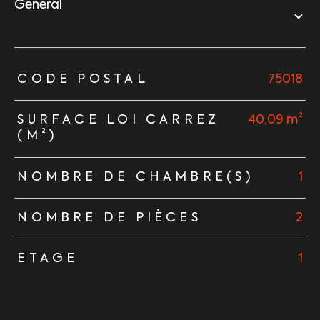
général
TRAD_ZEPHYR_Caracteristique
TRAD_ZEPHYR_Valeurs
CODE POSTAL
75018
SURFACE LOI CARREZ
40,09 m²
(M²)
NOMBRE DE CHAMBRE(S)
1
NOMBRE DE PIÈCES
2
ETAGE
1