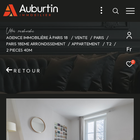
V
o
r
e
r
e
c
e
c
e
AGENCE IMMOBILIÈRE À PARIS 18
VENTE
PARIS
PARIS 18EME ARRONDISSEMENT
APPARTEMENT
T2
Fr
2 PIECES 40M
0
RETOUR