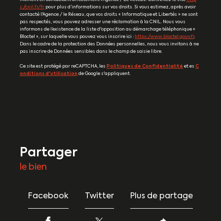
s://cnil.fr/fr
pour plus d’informations sur vos droits. Si vous estimez, après avoir
contacté l'Agence / le Réseau, que vos droits « Informatique et Libertés » ne sont
pas respectés, vous pouvez adresser une réclamation à la CNIL. Nous vous
informons de l’existence de la liste d'opposition au démarchage téléphonique «
Bloctel », sur laquelle vous pouvez vous inscrire ici :
https://www.bloctel.gouv.fr
.
Dans le cadre de la protection des Données personnelles, nous vous invitons à ne
pas inscrire de Données sensibles dans le champ de saisie libre.
Ce site est protégé par reCAPTCHA, les
Politiques de Confidentialité
et es
C
onditions d'utilisation
de Google s'appliquent.
partager
le bien
Facebook
Twitter
Plus de partage