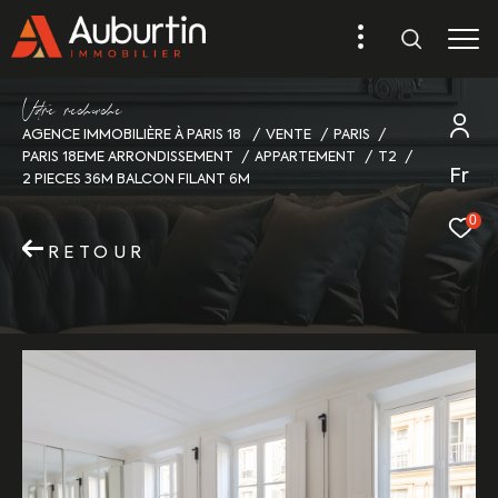
V
o
r
e
r
e
c
e
c
e
AGENCE IMMOBILIÈRE À PARIS 18
VENTE
PARIS
PARIS 18EME ARRONDISSEMENT
APPARTEMENT
T2
Fr
2 PIECES 36M BALCON FILANT 6M
0
RETOUR