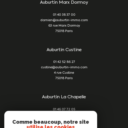
Auburtin Marx Dormoy
01 40 38 37 00
damien@auburtin-immo.com
63 rue Marx Dormoy
75018
Paris
Auburtin Custine
01 42 52 86 27
custine@auburtin-immo.com
4 rue Custine
75018
Paris
Auburtin La Chapelle
01 46 07 72 05
damien@auburtin-immo.com
209 rue du Faubourg St Denis
Comme beaucoup, notre site
utilise les cookies
75010
Paris