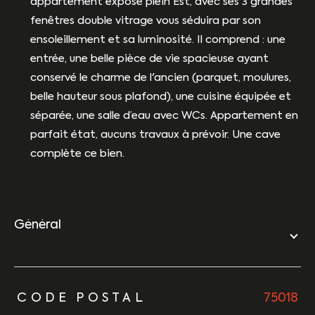
appartement exposé plein Est, avec ses 3 grandes
fenêtres double vitrage vous séduira par son
ensoleillement et sa luminosité. Il comprend : une
entrée, une belle pièce de vie spacieuse ayant
conservé le charme de l'ancien (parquet, moulures,
belle hauteur sous plafond), une cuisine équipée et
séparée, une salle d’eau avec WCs. Appartement en
parfait état, aucuns travaux à prévoir. Une cave
complète ce bien.
général
TRAD_ZEPHYR_Caracteristique
TRAD_ZEPHYR_Valeurs
CODE POSTAL
75018