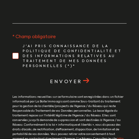
* Champ obligatoire
J'AI PRIS CONNAISSANCE DE LA
POLITIQUE DE CONFIDENTIALITÉ ET
DES INFORMATIONS RELATIVES AU
TRAITEMENT DE MES DONNÉES
PERSONNELLES (*)*
ENVOYER
Les informations recueillies sur ce formulaire sont enregistrées dans un fichier
informatisé par La Boite Immo agissant comme Sous-traitant du traitement
pour la gestion de la clientèle/prospects de l'Agence / du Réseau qui reste
Responsable du Traitement de vos Données personnelles. La base légale du
traitement repose sur l'intérêt légitime de l'Agence / du Réseau. Elles sont
conservées jusqu'à demande de suppression et sont destinées à l'Agence / au
Réseau. Conformément à la loi « informatique et libertés », vous disposez des
droits d’accès, de rectification, d’effacement, d’opposition, de limitation et de
portabilité de vos données. Vous pouvez retirer votre consentement à tout
moment en contactant directement l’Agence / Le Réseau. Consultez le site
http