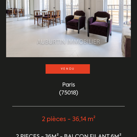
VENDU
Paris
(75018)
2 pièces - 36,14 m²
2 PIECES - 36M² - BALCON FILANT 6M²