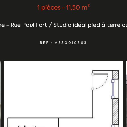
1 pièces - 11,50 m²
e - Rue Paul Fort / Studio idéal pied à terre 
REF : V830010863