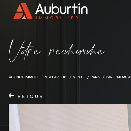
V
o
r
e
r
e
c
e
c
e
AGENCE IMMOBILIÈRE À PARIS 18
VENTE
PARIS
PARIS 14EME
RETOUR