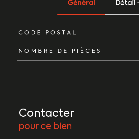
Général
Détail 
TRAD_ZEPHYR_Caracteristique
TRAD_ZEPHYR_Vale
CODE POSTAL
NOMBRE DE PIÈCES
Contacter
pour ce bien