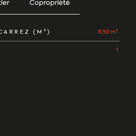
ier
Copropriété
CARREZ (M²)
11,50 m²
1