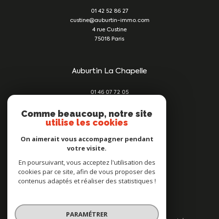
01 42 52 86 27
custine@auburtin-immo.com
4 rue Custine
75018
Paris
Auburtin La Chapelle
01 46 07 72 05
damien@auburtin-immo.com
209 rue du Faubourg St Denis
Comme beaucoup, notre site
utilise les cookies
75010
Paris
On aimerait vous accompagner pendant
votre visite.
Nous suivre sur
En poursuivant, vous acceptez l'utilisation des
cookies par ce site, afin de vous proposer des
contenus adaptés et réaliser des statistiques !
PARAMÉTRER