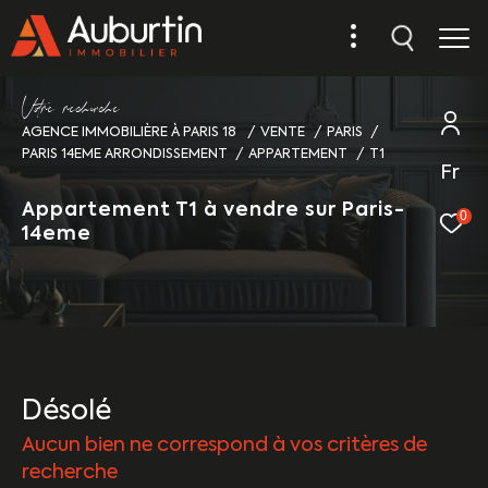
V
o
r
e
r
e
c
e
c
e
AGENCE IMMOBILIÈRE À PARIS 18
VENTE
PARIS
PARIS 14EME ARRONDISSEMENT
APPARTEMENT
T1
Fr
Appartement T1 à vendre sur Paris-
0
14eme
Désolé
Aucun bien ne correspond à vos critères de
recherche