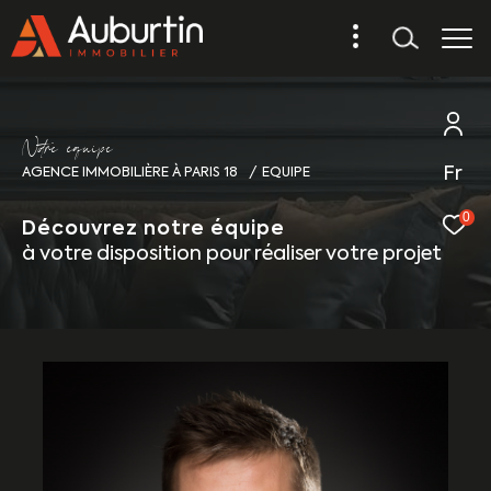
N
o
r
e
é
q
u
i
p
e
Fr
AGENCE IMMOBILIÈRE À PARIS 18
EQUIPE
0
Découvrez notre équipe
à votre disposition pour réaliser votre projet