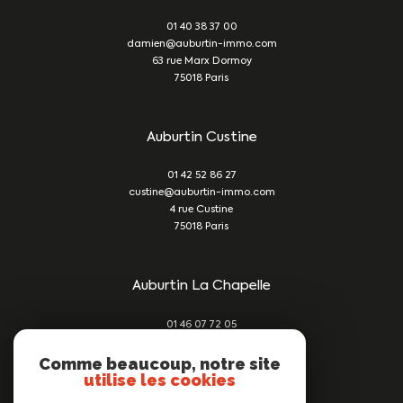
01 40 38 37 00
damien@auburtin-immo.com
63 rue Marx Dormoy
75018
Paris
Auburtin Custine
01 42 52 86 27
custine@auburtin-immo.com
4 rue Custine
75018
Paris
Auburtin La Chapelle
01 46 07 72 05
damien@auburtin-immo.com
209 rue du Faubourg St Denis
Comme beaucoup, notre site
utilise les cookies
75010
Paris