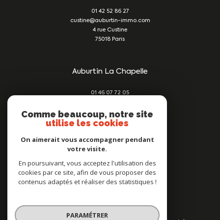
01 42 52 86 27
custine@auburtin-immo.com
4 rue Custine
75018
Paris
Auburtin La Chapelle
01 46 07 72 05
damien@auburtin-immo.com
209 rue du Faubourg St Denis
Comme beaucoup, notre site
utilise les cookies
75010
Paris
On aimerait vous accompagner pendant
votre visite.
Nous suivre sur
En poursuivant, vous acceptez l'utilisation des
cookies par ce site, afin de vous proposer des
contenus adaptés et réaliser des statistiques !
PARAMÉTRER