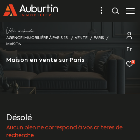
V
o
r
e
r
e
c
e
c
e
AGENCE IMMOBILIÈRE À PARIS 18
VENTE
PARIS
MAISON
Fr
Maison en vente sur Paris
0
Désolé
Aucun bien ne correspond à vos critères de
recherche