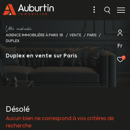
V
o
r
e
r
e
c
e
c
e
AGENCE IMMOBILIÈRE À PARIS 18
VENTE
PARIS
DUPLEX
Fr
Duplex en vente sur Paris
0
Désolé
Aucun bien ne correspond à vos critères de
recherche