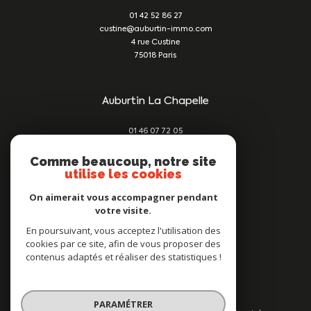
01 42 52 86 27
custine@auburtin-immo.com
4 rue Custine
75018
Paris
Auburtin La Chapelle
01 46 07 72 05
damien@auburtin-immo.com
209 rue du Faubourg St Denis
Comme beaucoup, notre site
utilise les cookies
75010
Paris
On aimerait vous accompagner pendant
votre visite.
Nous suivre sur
En poursuivant, vous acceptez l'utilisation des
cookies par ce site, afin de vous proposer des
contenus adaptés et réaliser des statistiques !
PARAMÉTRER