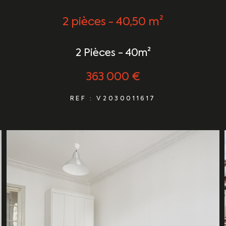
2 pièces - 40,50 m²
2 Pièces - 40m²
363 000 €
REF : V2030011617