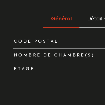
Général
Détail 
TRAD_ZEPHYR_Caracteristique
TRAD_ZEPHYR_Vale
CODE POSTAL
NOMBRE DE CHAMBRE(S)
ETAGE