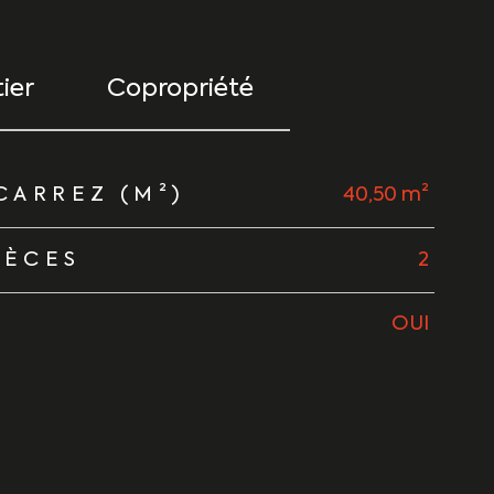
ier
Copropriété
CARREZ (M²)
40,50 m²
IÈCES
2
OUI