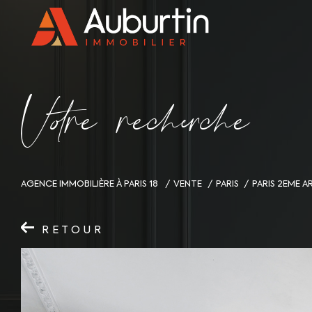
V
o
r
e
r
e
c
e
c
e
AGENCE IMMOBILIÈRE À PARIS 18
VENTE
PARIS
PARIS 2EME 
RETOUR