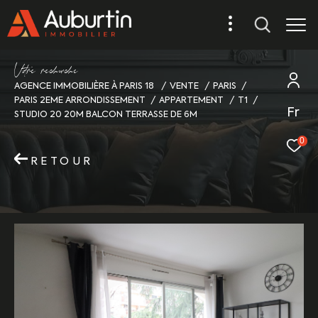
V
o
r
e
r
e
c
e
c
e
AGENCE IMMOBILIÈRE À PARIS 18
VENTE
PARIS
PARIS 2EME ARRONDISSEMENT
APPARTEMENT
T1
Fr
STUDIO 20 20M BALCON TERRASSE DE 6M
0
RETOUR