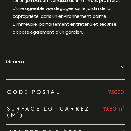
sur un joli balcon-terrasse de 6 m². Vous profiterez
d’une agréable vue dégagée sur le jardin de la
copropriété, dans un environnement calme.
L’immeuble, parfaitement entretenu et sécurisé,
dispose également d’un gardien.
général
TRAD_ZEPHYR_Caracteristique
TRAD_ZEPHYR_Valeurs
CODE POSTAL
75020
SURFACE LOI CARREZ
19,80 m²
(M²)