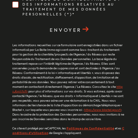
DES INFORMATIONS RELATIVES AU
TRAITEMENT DE MES DONNÉES
PERSONNELLES (*)*
ENVOYER
Les informations recueillies sur ce formulaire sont enregistrées dans un fichier
informatisé par La Boite Immo agissant comme Sous-traitant du traitement
pour la gestion de la clientèle/prospects de l'Agence / du Réseau qui reste
Responsable du Traitement de vos Données personnelles. La base légale du
traitement repose sur l'intérêt légitime de l'Agence / du Réseau. Elles sont
conservées jusqu'à demande de suppression et sont destinées à l'Agence / au
Réseau. Conformément à la loi « informatique et libertés », vous disposez des
droits d’accès, de rectification, d’effacement, d’opposition, de limitation et de
portabilité de vos données. Vous pouvez retirer votre consentement à tout
moment en contactant directement l’Agence / Le Réseau. Consultez le site
http
s://cnil.fr/fr
pour plus d’informations sur vos droits. Si vous estimez, après avoir
contacté l'Agence / le Réseau, que vos droits « Informatique et Libertés » ne sont
pas respectés, vous pouvez adresser une réclamation à la CNIL. Nous vous
informons de l’existence de la liste d'opposition au démarchage téléphonique «
Bloctel », sur laquelle vous pouvez vous inscrire ici :
https://www.bloctel.gouv.fr
.
Dans le cadre de la protection des Données personnelles, nous vous invitons à ne
pas inscrire de Données sensibles dans le champ de saisie libre.
Ce site est protégé par reCAPTCHA, les
Politiques de Confidentialité
et es
C
onditions d'utilisation
de Google s'appliquent.