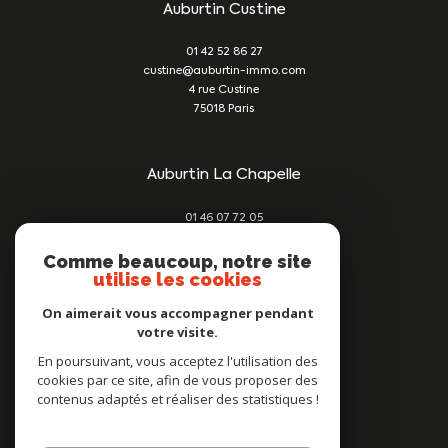
Auburtin Custine
01 42 52 86 27
custine@auburtin-immo.com
4 rue Custine
75018
Paris
Auburtin La Chapelle
01 46 07 72 05
damien@auburtin-immo.com
209 rue du Faubourg St Denis
Comme beaucoup, notre site
utilise les cookies
75010
Paris
On aimerait vous accompagner pendant
votre visite.
Nous suivre sur
En poursuivant, vous acceptez l'utilisation des
cookies par ce site, afin de vous proposer des
contenus adaptés et réaliser des statistiques !