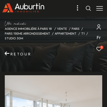
V
o
r
e
r
e
c
e
c
e
AGENCE IMMOBILIÈRE À PARIS 18
VENTE
PARIS
PARIS 19EME ARRONDISSEMENT
APPARTEMENT
T1
Fr
STUDIO 30M
0
RETOUR