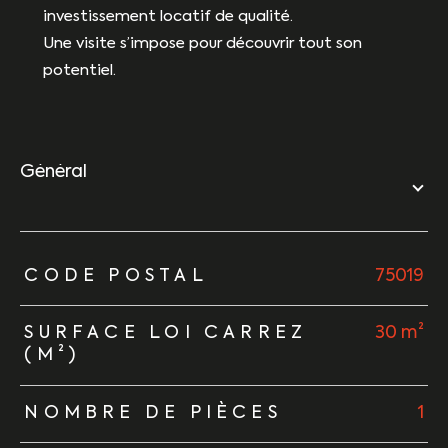
investissement locatif de qualité.
Une visite s’impose pour découvrir tout son
potentiel.
général
TRAD_ZEPHYR_Caracteristique
TRAD_ZEPHYR_Valeurs
CODE POSTAL
75019
SURFACE LOI CARREZ
30 m²
(M²)
NOMBRE DE PIÈCES
1