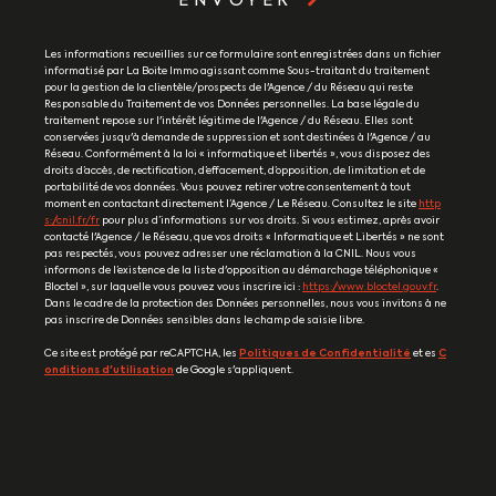
ENVOYER
Les informations recueillies sur ce formulaire sont enregistrées dans un fichier
informatisé par La Boite Immo agissant comme Sous-traitant du traitement
pour la gestion de la clientèle/prospects de l'Agence / du Réseau qui reste
Responsable du Traitement de vos Données personnelles. La base légale du
traitement repose sur l'intérêt légitime de l'Agence / du Réseau. Elles sont
conservées jusqu'à demande de suppression et sont destinées à l'Agence / au
Réseau. Conformément à la loi « informatique et libertés », vous disposez des
droits d’accès, de rectification, d’effacement, d’opposition, de limitation et de
portabilité de vos données. Vous pouvez retirer votre consentement à tout
moment en contactant directement l’Agence / Le Réseau. Consultez le site
http
s://cnil.fr/fr
pour plus d’informations sur vos droits. Si vous estimez, après avoir
contacté l'Agence / le Réseau, que vos droits « Informatique et Libertés » ne sont
pas respectés, vous pouvez adresser une réclamation à la CNIL. Nous vous
informons de l’existence de la liste d'opposition au démarchage téléphonique «
Bloctel », sur laquelle vous pouvez vous inscrire ici :
https://www.bloctel.gouv.fr
.
Dans le cadre de la protection des Données personnelles, nous vous invitons à ne
pas inscrire de Données sensibles dans le champ de saisie libre.
Ce site est protégé par reCAPTCHA, les
Politiques de Confidentialité
et es
C
onditions d'utilisation
de Google s'appliquent.