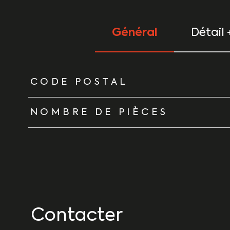
Général
Détail 
TRAD_ZEPHYR_Caracteristique
TRAD_ZEPHYR_Vale
CODE POSTAL
NOMBRE DE PIÈCES
Contacter