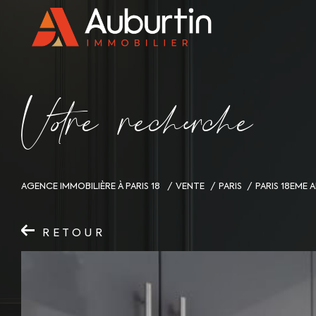
V
o
r
e
r
e
c
e
c
e
AGENCE IMMOBILIÈRE À PARIS 18
VENTE
PARIS
PARIS 18EME
RETOUR