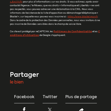
s://cnil.fr/fr
pour plus d’informations sur vos droits. Si vous estimez, après avoir
contacté l'Agence / le Réseau, que vos droits « Informatique et Libertés » ne sont
pas respectés, vous pouvez adresser une réclamation à la CNIL. Nous vous
informons de l’existence de la liste d'opposition au démarchage téléphonique «
Bloctel », sur laquelle vous pouvez vous inscrire ici :
https://www.bloctel.gouv.fr
.
Dans le cadre de la protection des Données personnelles, nous vous invitons à ne
pas inscrire de Données sensibles dans le champ de saisie libre.
Ce site est protégé par reCAPTCHA, les
Politiques de Confidentialité
et es
C
onditions d'utilisation
de Google s'appliquent.
partager
le bien
Facebook
Twitter
Plus de partage