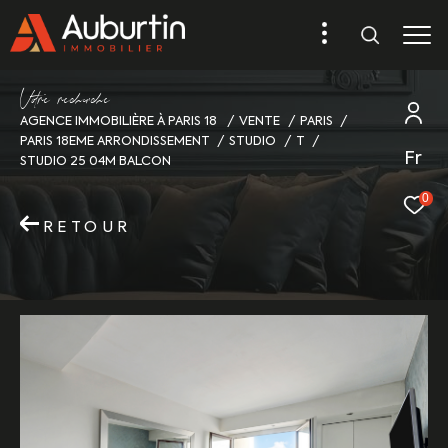
V
o
r
e
r
e
c
e
c
e
AGENCE IMMOBILIÈRE À PARIS 18
VENTE
PARIS
PARIS 18EME ARRONDISSEMENT
STUDIO
T
Fr
STUDIO 25 04M BALCON
0
RETOUR