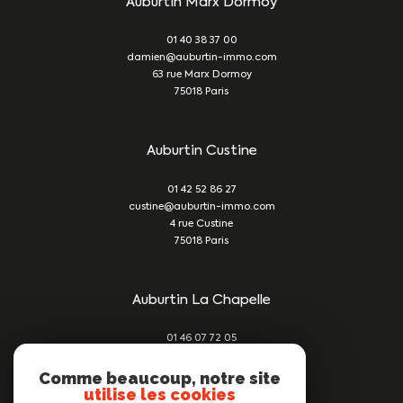
Auburtin Marx Dormoy
01 40 38 37 00
damien@auburtin-immo.com
63 rue Marx Dormoy
75018
Paris
Auburtin Custine
01 42 52 86 27
custine@auburtin-immo.com
4 rue Custine
75018
Paris
Auburtin La Chapelle
01 46 07 72 05
damien@auburtin-immo.com
209 rue du Faubourg St Denis
Comme beaucoup, notre site
utilise les cookies
75010
Paris