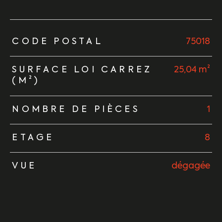
TRAD_ZEPHYR_Caracteristique
TRAD_ZEPHYR_Valeurs
CODE POSTAL
75018
SURFACE LOI CARREZ
25,04 m²
(M²)
NOMBRE DE PIÈCES
1
ETAGE
8
VUE
dégagée