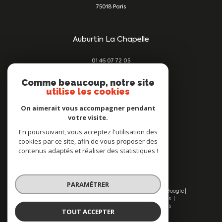
75018
Paris
Auburtin La Chapelle
01 46 07 72 05
damien@auburtin-immo.com
209 rue du Faubourg St Denis
Comme beaucoup, notre site
utilise les cookies
75010
Paris
On aimerait vous accompagner pendant
votre visite.
Nous suivre sur
En poursuivant, vous acceptez l'utilisation des
cookies par ce site, afin de vous proposer des
contenus adaptés et réaliser des statistiques !
PARAMÉTRER
© 2026 | Tous droits réservés | Traduction powered by Google |
Nos honoraires
Plan du site
Mentions légales
Admin
Nos liens
Politique RGPD
Cookies
TOUT ACCEPTER