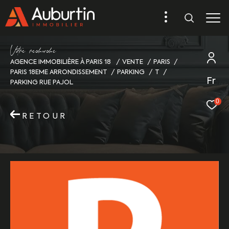
V
o
r
e
r
e
c
e
c
e
AGENCE IMMOBILIÈRE À PARIS 18
VENTE
PARIS
PARIS 18EME ARRONDISSEMENT
PARKING
T
Fr
PARKING RUE PAJOL
0
RETOUR