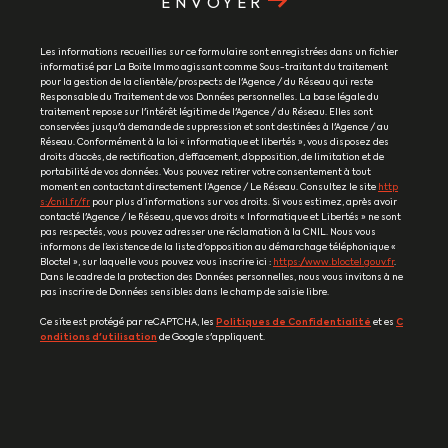
ENVOYER
Les informations recueillies sur ce formulaire sont enregistrées dans un fichier
informatisé par La Boite Immo agissant comme Sous-traitant du traitement
pour la gestion de la clientèle/prospects de l'Agence / du Réseau qui reste
Responsable du Traitement de vos Données personnelles. La base légale du
traitement repose sur l'intérêt légitime de l'Agence / du Réseau. Elles sont
conservées jusqu'à demande de suppression et sont destinées à l'Agence / au
Réseau. Conformément à la loi « informatique et libertés », vous disposez des
droits d’accès, de rectification, d’effacement, d’opposition, de limitation et de
portabilité de vos données. Vous pouvez retirer votre consentement à tout
moment en contactant directement l’Agence / Le Réseau. Consultez le site
http
s://cnil.fr/fr
pour plus d’informations sur vos droits. Si vous estimez, après avoir
contacté l'Agence / le Réseau, que vos droits « Informatique et Libertés » ne sont
pas respectés, vous pouvez adresser une réclamation à la CNIL. Nous vous
informons de l’existence de la liste d'opposition au démarchage téléphonique «
Bloctel », sur laquelle vous pouvez vous inscrire ici :
https://www.bloctel.gouv.fr
.
Dans le cadre de la protection des Données personnelles, nous vous invitons à ne
pas inscrire de Données sensibles dans le champ de saisie libre.
Ce site est protégé par reCAPTCHA, les
Politiques de Confidentialité
et es
C
onditions d'utilisation
de Google s'appliquent.