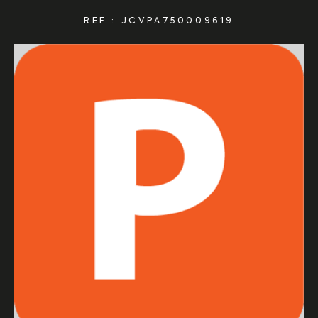
REF : JCVPA750009619