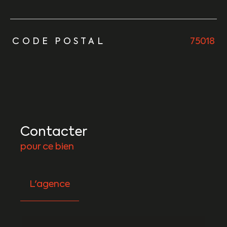
TRAD_ZEPHYR_Caracteristique
TRAD_ZEPHYR_Valeurs
CODE POSTAL
75018
Contacter
pour ce bien
L'agence