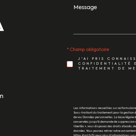
Message
*
* Champ obligatoire
J'AI PRIS CONNAIS
CONFIDENTIALITÉ 
TRAITEMENT DE ME
m
Les informations recueillies sur ce formulai
Sous-traitant du traitement pour la gestion d
de vos Données personnelles. La base légale du
conservées jusqu'à demande de suppression et
libertés », vous disposez des droits d’accès, de
données. Vous pouvez retirer votre consentem
https://cnil.fr/fr pour plus d’informations sur