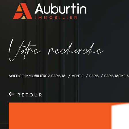
V
o
r
e
r
e
c
e
c
e
AGENCE IMMOBILIÈRE À PARIS 18
VENTE
PARIS
PARIS 18EME
RETOUR