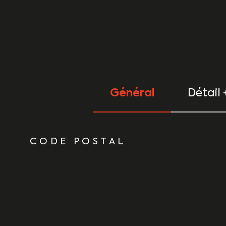
Général
Détail 
TRAD_ZEPHYR_Caracteristique
TRAD_ZEPHYR_Vale
CODE POSTAL