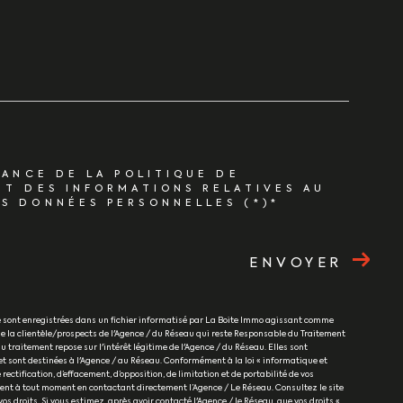
SANCE DE LA POLITIQUE DE
ET DES INFORMATIONS RELATIVES AU
S DONNÉES PERSONNELLES (*)*
ENVOYER
re sont enregistrées dans un fichier informatisé par La Boite Immo agissant comme
e la clientèle/prospects de l'Agence / du Réseau qui reste Responsable du Traitement
 traitement repose sur l'intérêt légitime de l'Agence / du Réseau. Elles sont
 sont destinées à l'Agence / au Réseau. Conformément à la loi « informatique et
 rectification, d’effacement, d’opposition, de limitation et de portabilité de vos
ent à tout moment en contactant directement l’Agence / Le Réseau. Consultez le site
 vos droits. Si vous estimez, après avoir contacté l'Agence / le Réseau, que vos droits «