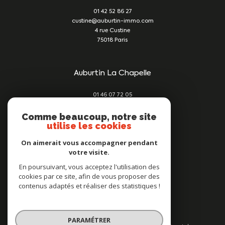
01 42 52 86 27
custine@auburtin-immo.com
4 rue Custine
75018
Paris
Auburtin La Chapelle
01 46 07 72 05
damien@auburtin-immo.com
209 rue du Faubourg St Denis
Comme beaucoup, notre site
utilise les cookies
75010
Paris
On aimerait vous accompagner pendant
votre visite.
Nous suivre sur
En poursuivant, vous acceptez l'utilisation des
cookies par ce site, afin de vous proposer des
contenus adaptés et réaliser des statistiques !
PARAMÉTRER