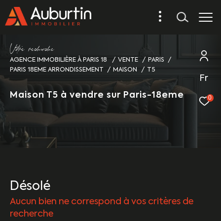
V
o
r
e
r
e
c
e
c
e
AGENCE IMMOBILIÈRE À PARIS 18
VENTE
PARIS
PARIS 18EME ARRONDISSEMENT
MAISON
T5
Fr
Maison T5 à vendre sur Paris-18eme
0
Désolé
Aucun bien ne correspond à vos critères de
recherche