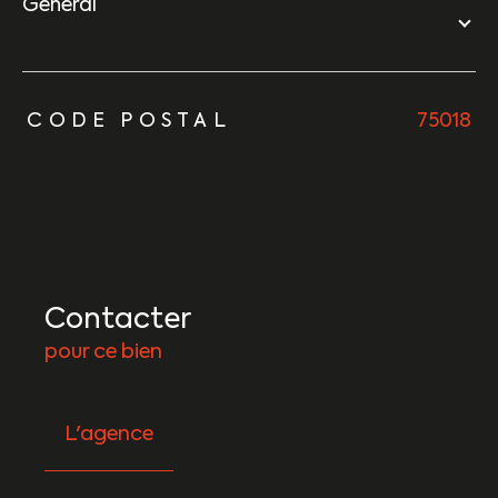
général
TRAD_ZEPHYR_Caracteristique
TRAD_ZEPHYR_Valeurs
CODE POSTAL
75018
Contacter
pour ce bien
L'agence