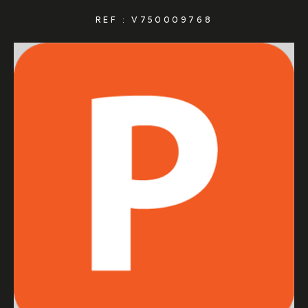
REF : V750009768