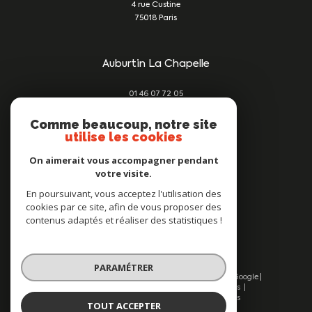
4 rue Custine
75018
Paris
Auburtin La Chapelle
01 46 07 72 05
damien@auburtin-immo.com
209 rue du Faubourg St Denis
Comme beaucoup, notre site
utilise les cookies
75010
Paris
On aimerait vous accompagner pendant
votre visite.
Nous suivre sur
En poursuivant, vous acceptez l'utilisation des
cookies par ce site, afin de vous proposer des
contenus adaptés et réaliser des statistiques !
PARAMÉTRER
© 2026 | Tous droits réservés | Traduction powered by Google |
Nos honoraires
Plan du site
Mentions légales
Admin
Nos liens
Politique RGPD
Cookies
TOUT ACCEPTER