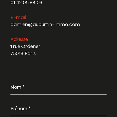
01 42 05 84 03
E-mail
damien@auburtin-immo.com
Adresse
1 rue Ordener
75018 Paris
Nom
*
Prénom
*