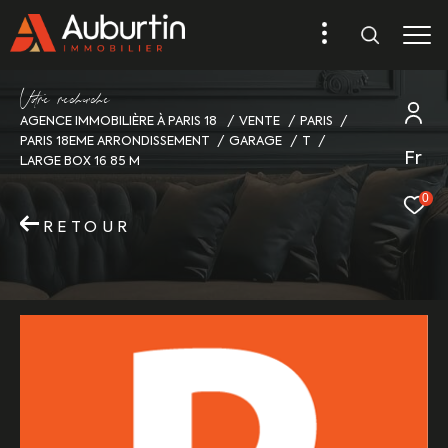
V
o
r
e
r
e
c
e
c
e
AGENCE IMMOBILIÈRE À PARIS 18
VENTE
PARIS
PARIS 18EME ARRONDISSEMENT
GARAGE
T
Fr
LARGE BOX 16 85 M
0
RETOUR