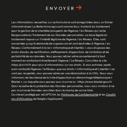
ENVOYER
Les informations recueillies sur ce formulaire sont enregistrées dans un fichier
informatisé par La Boite Immo agissant comme Sous-traitant du traitement
pour la gestion de la clientèle/prospects de l'Agence / du Réseau qui reste
Responsable du Traitement de vos Données personnelles. La base légale du
traitement repose sur l'intérêt légitime de l'Agence / du Réseau. Elles sont
conservées jusqu'à demande de suppression et sont destinées à l'Agence / au
Réseau. Conformément à la loi « informatique et libertés », vous disposez des
droits d’accès, de rectification, d’effacement, d’opposition, de limitation et de
portabilité de vos données. Vous pouvez retirer votre consentement à tout
moment en contactant directement l’Agence / Le Réseau. Consultez le site
https://cnil.fr/fr pour plus d’informations sur vos droits. Si vous estimez, après
avoir contacté l'Agence / le Réseau, que vos droits « Informatique et Libertés » ne
sont pas respectés, vous pouvez adresser une réclamation à la CNIL. Nous vous
informons de l’existence de la liste d'opposition au démarchage téléphonique «
Bloctel », sur laquelle vous pouvez vous inscrire ici : https://www.bloctel.gouv.fr
Dans le cadre de la protection des Données personnelles, nous vous invitons à ne
pas inscrire de Données sensibles dans le champ de saisie libre.
Ce site est protégé par reCAPTCHA, les
Politiques de Confidentialité
et les
Conditi
ons d'Utilisation
de Google s'appliquent.