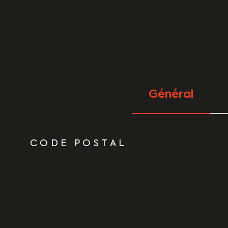
Général
TRAD_ZEPHYR_Caracteristique
TRAD_ZEPHYR_Vale
CODE POSTAL