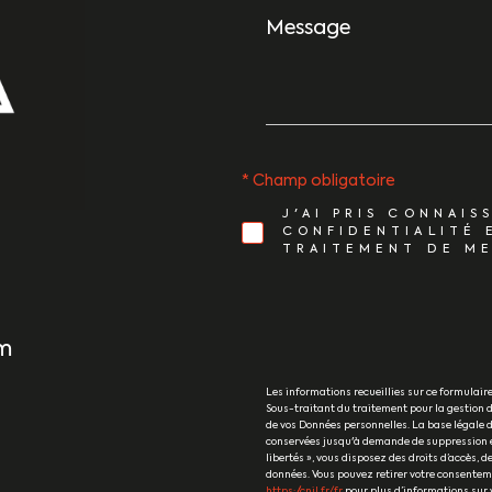
Message
*
* Champ obligatoire
J'AI PRIS CONNAIS
CONFIDENTIALITÉ 
TRAITEMENT DE ME
m
Les informations recueillies sur ce formulai
Sous-traitant du traitement pour la gestion d
de vos Données personnelles. La base légale du
conservées jusqu'à demande de suppression et
libertés », vous disposez des droits d’accès, de
données. Vous pouvez retirer votre consentem
https://cnil.fr/fr
pour plus d’informations sur v