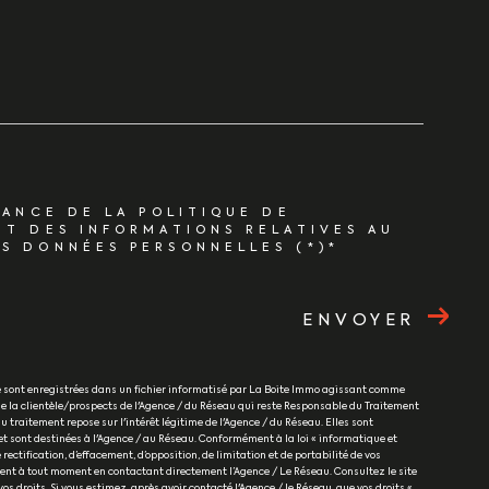
SANCE DE LA POLITIQUE DE
ET DES INFORMATIONS RELATIVES AU
S DONNÉES PERSONNELLES (*)*
ENVOYER
re sont enregistrées dans un fichier informatisé par La Boite Immo agissant comme
e la clientèle/prospects de l'Agence / du Réseau qui reste Responsable du Traitement
 traitement repose sur l'intérêt légitime de l'Agence / du Réseau. Elles sont
 sont destinées à l'Agence / au Réseau. Conformément à la loi « informatique et
 rectification, d’effacement, d’opposition, de limitation et de portabilité de vos
ent à tout moment en contactant directement l’Agence / Le Réseau. Consultez le site
os droits. Si vous estimez, après avoir contacté l'Agence / le Réseau, que vos droits «