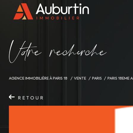
V
o
r
e
r
e
c
e
c
e
AGENCE IMMOBILIÈRE À PARIS 18
VENTE
PARIS
PARIS 18EME
RETOUR