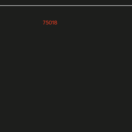
urs
75018