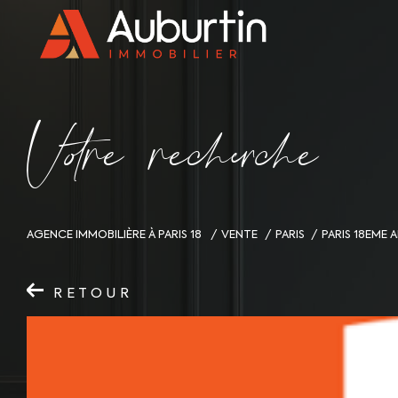
V
o
r
e
r
e
c
e
c
e
AGENCE IMMOBILIÈRE À PARIS 18
VENTE
PARIS
PARIS 18EME
RETOUR