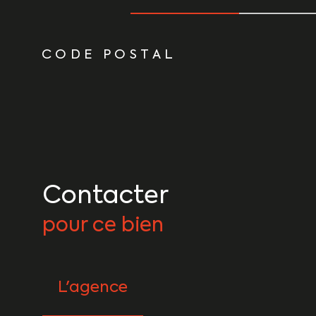
TRAD_ZEPHYR_Caracteristique
TRAD_ZEPHYR_Vale
CODE POSTAL
Contacter
pour ce bien
L'agence